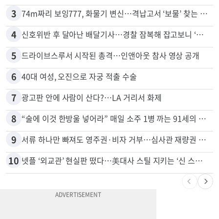
3
74m짜리 보잉777, 화물기 변신…격납고서 ‘보물’ 찾는 인천공항
4
신호위반 후 달아난 배달기사…경찰 잠복해 잡고보니 ‘반전’
5
드라이브스루서 시작된 총격…인앤아웃 참사 영상 공개
6
40대 여성, 오진으로 자궁 적출 수술
7
광고판 안에 사람이 산다?…LA 거리서 화제
8
“술에 이것 한방울 넣어라” 매일 소주 1병 까는 91세의 철칙
9
서류 하나만 빠져도 영주권·비자 거부…심사관 재량권 대폭 확대
10
넷플 ‘외교관’ 현실판 떴다…美대사 스틸 지키는 ‘신 스틸러’