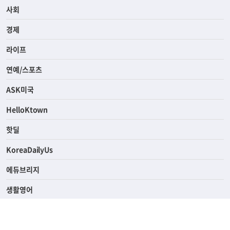
사회
경제
라이프
연예/스포츠
ASK미국
HelloKtown
핫딜
KoreaDailyUs
에듀브리지
생활영어
업소록
의료관광