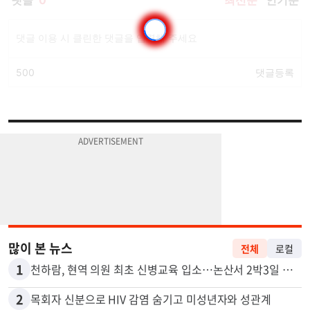
많이 본 뉴스
전체
로컬
1
천하람, 현역 의원 최초 신병교육 입소…논산서 2박3일 생활
2
목회자 신분으로 HIV 감염 숨기고 미성년자와 성관계