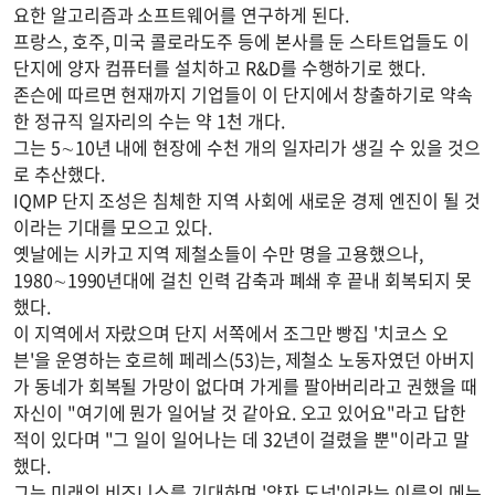
요한 알고리즘과 소프트웨어를 연구하게 된다.
프랑스, 호주, 미국 콜로라도주 등에 본사를 둔 스타트업들도 이
단지에 양자 컴퓨터를 설치하고 R&D를 수행하기로 했다.
존슨에 따르면 현재까지 기업들이 이 단지에서 창출하기로 약속
한 정규직 일자리의 수는 약 1천 개다.
그는 5∼10년 내에 현장에 수천 개의 일자리가 생길 수 있을 것으
로 추산했다.
IQMP 단지 조성은 침체한 지역 사회에 새로운 경제 엔진이 될 것
이라는 기대를 모으고 있다.
옛날에는 시카고 지역 제철소들이 수만 명을 고용했으나,
1980∼1990년대에 걸친 인력 감축과 폐쇄 후 끝내 회복되지 못
했다.
이 지역에서 자랐으며 단지 서쪽에서 조그만 빵집 '치코스 오
븐'을 운영하는 호르헤 페레스(53)는, 제철소 노동자였던 아버지
가 동네가 회복될 가망이 없다며 가게를 팔아버리라고 권했을 때
자신이 "여기에 뭔가 일어날 것 같아요. 오고 있어요"라고 답한
적이 있다며 "그 일이 일어나는 데 32년이 걸렸을 뿐"이라고 말
했다.
그는 미래의 비즈니스를 기대하며 '양자 도넛'이라는 이름의 메뉴