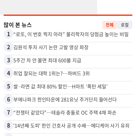
많이 본 뉴스
전체
로컬
1
“로또, 이 번호 찍지 마라” 물리학자의 당첨금 높이는 비밀
2
김원석 투자 사기 논란 고발 영상 파장
3
5주간 차 안 몰면 최대 600불 지급
4
취업 잘되는 대학 1위는?…하버드 3위
5
쌀·라면 값 최대 80% 할인…H마트 ‘폭탄 세일’
6
부에나파크 한인타운에 281유닛 주거단지 들어선다
7
“전쟁터 같았다”…테슬라 충돌로 OC 주택 4채 파손
8
'14년째 도피' 한인 간호사 공개 수배…메디케어 사기 유죄