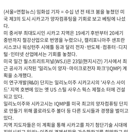
(서울=연합뉴스) 임화섭 기자 = 수십 년 전 테크 붐을 놓쳤던 미
국 제3의 도시 시카고가 양자컴퓨팅을 기회로 보고 베팅에 나섰
다.
미 중서부 최대도시인 시카고 지역은 19세기 후반부터 20세기
중반까지 철강산업으로 번영을 누렸으나, 캘리포니아주 샌프란
시스코나 워싱턴주 시애틀 등과 달리 전자·반도체·컴퓨터·디지
털·인터넷 산업에서는 기회를 놓쳤다.
미국 일간 월스트리트저널(WSJ)은 23일(현지시간) 기사에서 최
근 공사가 시작된 '일리노이 양자·마이크로전자 파크'(IQMP) 계
획을 소개했다.
이 연구개발(R&D) 단지는 일리노이주 시카고시의 '사우스 사이
드' 지역 호변에 있는 옛 US 스틸 사우스 웍스 제철소 터에 건설
되고 있다.
일리노이주와 시카고시는 IQMP를 미국 최고의 양자컴퓨팅 단지
로 만들기 위해 콜로라도주 볼더 등 다른 도시들과 경쟁을 벌이고
있다.
지역 지도자들은 이 계획을 통해 시카고를 차기 첨단기술 시대에
진입시키고 일리노이주의 경제성장을 가속화하기를 희망하고 있