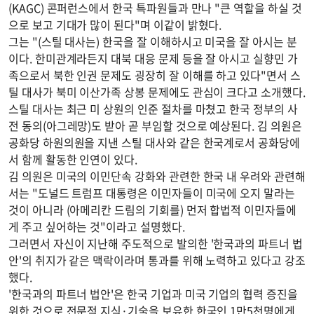
(KAGC) 콘퍼런스에서 한국 특파원들과 만나 "큰 역할을 하실 것
으로 보고 기대가 많이 된다"며 이같이 밝혔다.
그는 "(스틸 대사는) 한국을 잘 이해하시고 미국을 잘 아시는 분
이다. 한미관계라든지 대북 대응 문제 등을 잘 아시고 실향민 가
족으로서 북한 인권 문제도 굉장히 잘 이해를 하고 있다"면서 스
틸 대사가 북미 이산가족 상봉 문제에도 관심이 크다고 소개했다.
스틸 대사는 최근 미 상원의 인준 절차를 마쳤고 한국 정부의 사
전 동의(아그레망)도 받아 곧 부임할 것으로 예상된다. 김 의원은
공화당 하원의원을 지낸 스틸 대사와 같은 한국계로서 공화당에
서 함께 활동한 인연이 있다.
김 의원은 미국의 이민단속 강화와 관련한 한국 내 우려와 관련해
서는 "도널드 트럼프 대통령은 이민자들이 미국에 오지 말라는
것이 아니라 (아메리칸 드림의 기회를) 먼저 합법적 이민자들에
게 주고 싶어하는 것"이라고 설명했다.
그러면서 자신이 지난해 주도적으로 발의한 '한국과의 파트너 법
안'의 취지가 같은 맥락이라며 통과를 위해 노력하고 있다고 강조
했다.
'한국과의 파트너 법안'은 한국 기업과 미국 기업의 협력 증진을
위한 것으로 전문적 지식·기술을 보유한 한국인 1만5천명에게