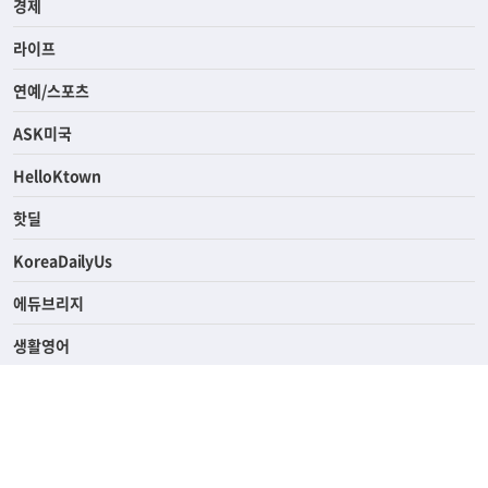
경제
라이프
연예/스포츠
ASK미국
HelloKtown
핫딜
KoreaDailyUs
에듀브리지
생활영어
업소록
의료관광
해피빌리지