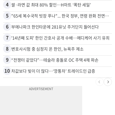
4
쌀·라면 값 최대 80% 할인…H마트 ‘폭탄 세일’
5
"65세 복수국적 빗장 푸나"... 한국 정부, 연령 완화 전면 추진
6
부에나파크 한인타운에 281유닛 주거단지 들어선다
7
'14년째 도피' 한인 간호사 공개 수배…메디케어 사기 유죄
8
변호사시험 중 심정지 온 한인, 뉴욕주 제소
9
“전쟁터 같았다”…테슬라 충돌로 OC 주택 4채 파손
10
차값보다 빚이 더 많다…‘깡통차’ 트레이드인 급증