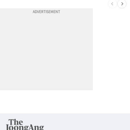
10
드라이브스루서 시작된 총격…인앤아웃 참사 영상 공개