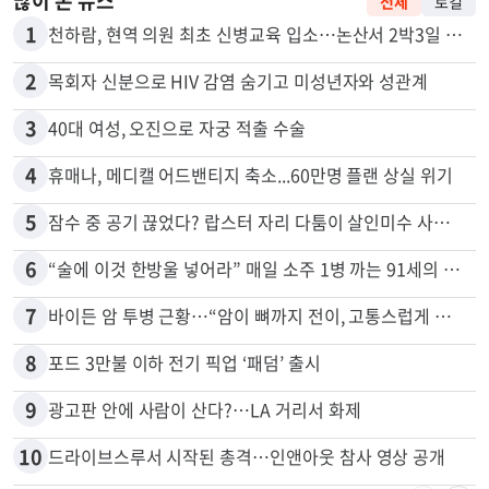
많이 본 뉴스
전체
로컬
1
천하람, 현역 의원 최초 신병교육 입소…논산서 2박3일 생활
2
목회자 신분으로 HIV 감염 숨기고 미성년자와 성관계
3
40대 여성, 오진으로 자궁 적출 수술
4
휴매나, 메디캘 어드밴티지 축소...60만명 플랜 상실 위기
5
잠수 중 공기 끊었다? 랍스터 자리 다툼이 살인미수 사건으로
6
“술에 이것 한방울 넣어라” 매일 소주 1병 까는 91세의 철칙
7
바이든 암 투병 근황…“암이 뼈까지 전이, 고통스럽게 투병 중”
8
포드 3만불 이하 전기 픽업 ‘패덤’ 출시
9
광고판 안에 사람이 산다?…LA 거리서 화제