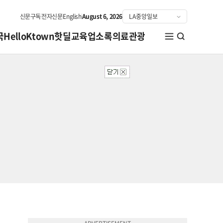
신문구독
전자신문
English
August 6, 2026
국
HelloKtown
핫딜
교육
업소록
의료관광