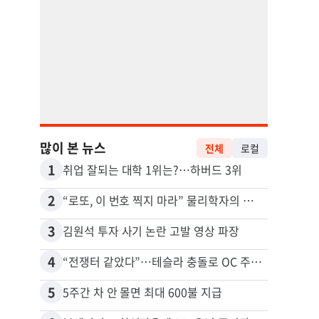
많이 본 뉴스
전체
로컬
1
11
취업 잘되는 대학 1위는?…하버드 3위
2
12
“로또, 이 번호 찍지 마라” 물리학자의 당첨금 높이는 비밀
3
13
김원석 투자 사기 논란 고발 영상 파장
4
14
“전쟁터 같았다”…테슬라 충돌로 OC 주택 4채 파손
5
15
5주간 차 안 몰면 최대 600불 지급