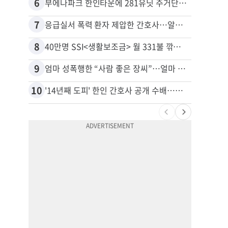
6
16
부에나파크 한인타운에 281유닛 주거단지 들어선다
7
17
응급실서 폭력 환자 제압한 간호사…알고 보니
8
18
40만명 SSI<생활보조금> 월 331불 깎이나
유학생
9
19
엄마 성폭행한 “사람 좋은 장씨”…얼마 뒤 딸 배도 불러왔다
10
20
'14년째 도피' 한인 간호사 공개 수배…메디케어 사기 유죄