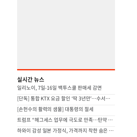
실시간 뉴스
일리노이, 7일-16일 백투스쿨 판매세 감면
[단독] 통합 KTX 요금 할인 ‘딱 3년만’…수서노선 10% 오른단 말
[손헌수의 활력의 샘물] 대통령의 절세
트럼프 “헤그세스 업무에 극도로 만족…탄약 부족 질책은 가짜뉴스”
하와이 감성 일본 가정식, 가격까지 착한 숨은 맛집 [영상]