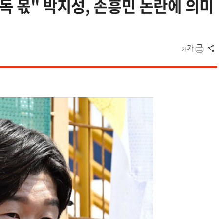
독 몫" 박지성, 손흥민 논란에 의미