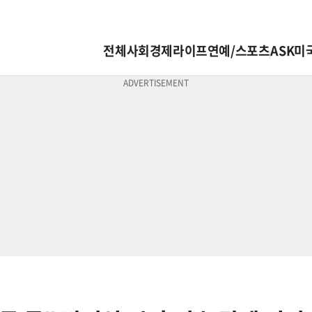
전체
사회
경제
라이프
연예/스포츠
ASK미