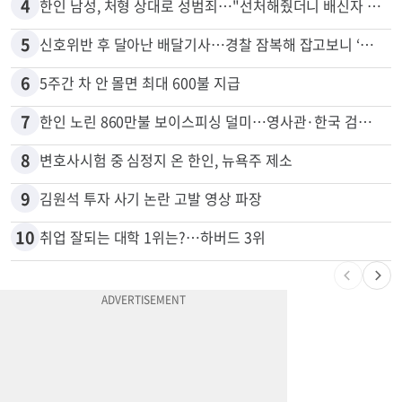
3
비영리 CEO, 노숙자 팔아 2년간 165만불
4
한인 남성, 처형 상대로 성범죄…"선처해줬더니 배신자 취급"
5
신호위반 후 달아난 배달기사…경찰 잠복해 잡고보니 ‘반전’
6
5주간 차 안 몰면 최대 600불 지급
7
한인 노린 860만불 보이스피싱 덜미…영사관·한국 검찰 사칭
8
변호사시험 중 심정지 온 한인, 뉴욕주 제소
9
김원석 투자 사기 논란 고발 영상 파장
10
취업 잘되는 대학 1위는?…하버드 3위