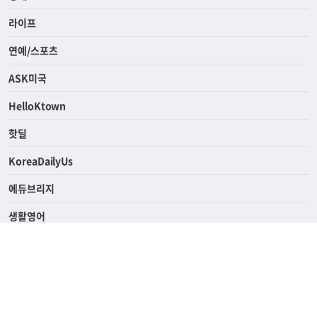
사회
경제
라이프
연예/스포츠
ASK미국
HelloKtown
핫딜
KoreaDailyUs
에듀브리지
생활영어
업소록
의료관광