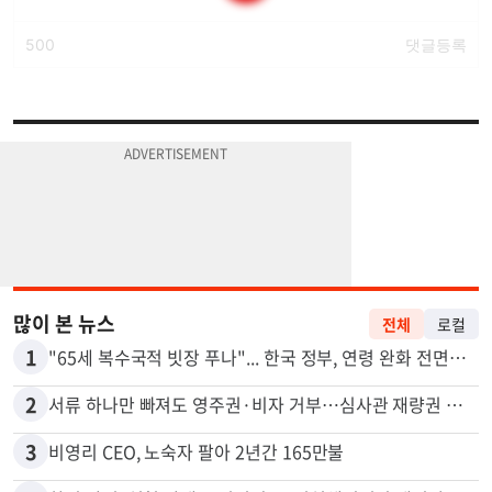
많이 본 뉴스
전체
로컬
1
"65세 복수국적 빗장 푸나"... 한국 정부, 연령 완화 전면 추진
2
서류 하나만 빠져도 영주권·비자 거부…심사관 재량권 대폭 확대