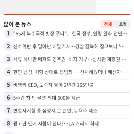
많이 본 뉴스
전체
로컬
1
"65세 복수국적 빗장 푸나"... 한국 정부, 연령 완화 전면 추진
2
신호위반 후 달아난 배달기사…경찰 잠복해 잡고보니 ‘반전’
3
서류 하나만 빠져도 영주권·비자 거부…심사관 재량권 대폭 확대
4
한인 남성, 처형 상대로 성범죄…"선처해줬더니 배신자 취급"
5
비영리 CEO, 노숙자 팔아 2년간 165만불
6
5주간 차 안 몰면 최대 600불 지급
7
변호사시험 중 심정지 온 한인, 뉴욕주 제소