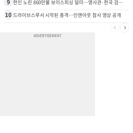
8
광고판 안에 사람이 산다?…LA 거리서 화제
9
한인 노린 860만불 보이스피싱 덜미…영사관·한국 검찰 사칭
10
드라이브스루서 시작된 총격…인앤아웃 참사 영상 공개