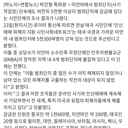
(하노이=연합뉴스) 박진형 특파원 = 미얀마에서 범죄단지(사기
작업장) 단속에도 여전히 5천명 이상이 범죄단지에 감금돼 있다
는 시민단체의 조사 결과가 나왔다.
23일(현지시간) 로이터 통신에 따르면 전날 태국 시민단체 '인신
매매 피해자 지원 시민사회네트워크'는 태국 국경과 가까운 미얀
마 내 범죄단지에 5천300여명이 갇혀 있는 것으로 추산된다고
밝혔다.
이들 중 상당수가 미얀마 소수민족 무장단체인 민주카렌불교군
(DKBA)이 장악한 지역 내 4개 범죄단지에 붙잡혀 있다고 이 단
체는 전했다.
이 단체는 "이들 범죄단지 중 많은 수가 아직 해체되지 않았거나
남아 있는 모든 피해자를 구출하는 작전의 대상이 되지 않았
다"고 밝혔다.
이어 "그 결과 이런 조직들은 온라인 사기와 인신매매에 계속해
서 가담하면서 전 세계, 특히 미국과 유럽의 피해자들에게 해를
끼치고 있다"고 덧붙였다.
감금된 인원은 중국인 약 1천600명, 미얀마인 약 200명, 태국인
20명 등으로 필리핀, 대만, 말레이시아, 브라질, 러시아, 케냐, 우
간다, 르완다, 짐바브웨 국적자도 포함된 것으로 알려졌다.