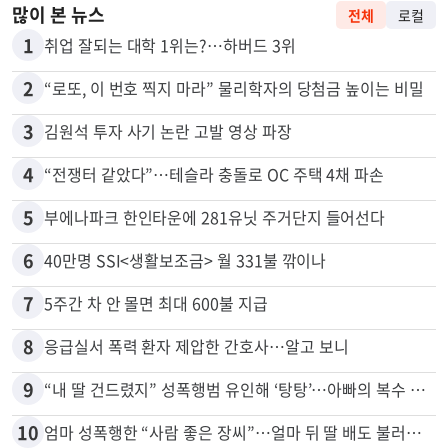
많이 본 뉴스
전체
로컬
1
취업 잘되는 대학 1위는?…하버드 3위
2
“로또, 이 번호 찍지 마라” 물리학자의 당첨금 높이는 비밀
3
김원석 투자 사기 논란 고발 영상 파장
4
“전쟁터 같았다”…테슬라 충돌로 OC 주택 4채 파손
5
부에나파크 한인타운에 281유닛 주거단지 들어선다
6
40만명 SSI<생활보조금> 월 331불 깎이나
7
5주간 차 안 몰면 최대 600불 지급
8
응급실서 폭력 환자 제압한 간호사…알고 보니
9
“내 딸 건드렸지” 성폭행범 유인해 ‘탕탕’…아빠의 복수 결말
10
엄마 성폭행한 “사람 좋은 장씨”…얼마 뒤 딸 배도 불러왔다