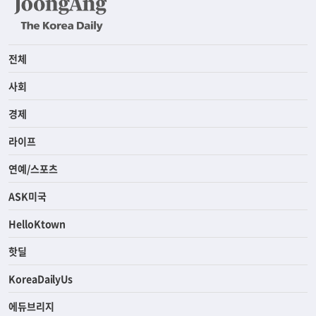
전체
사회
경제
라이프
연예/스포츠
ASK미국
HelloKtown
핫딜
KoreaDailyUs
에듀브리지