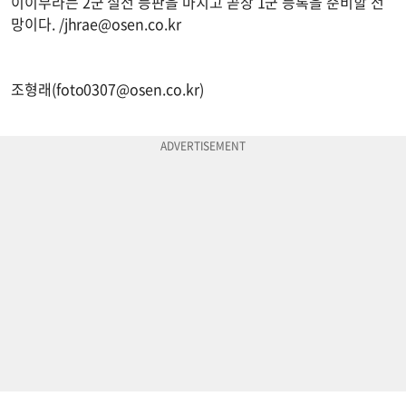
이이무라는 2군 실전 등판을 마치고 곧장 1군 등록을 준비할 전
망이다. /
jhrae@osen.co.kr
조형래(
foto0307@osen.co.kr
)