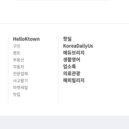
HelloKtown
핫딜
KoreaDailyUs
구인
에듀브리지
렌트
생활영어
부동산
업소록
자동차
의료관광
전문업체
해피빌리지
사고팔기
마켓세일
맛집