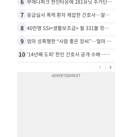
6
16
부에나파크 한인타운에 281유닛 주거단지 들어선다
7
17
응급실서 폭력 환자 제압한 간호사…알고 보니
8
18
40만명 SSI<생활보조금> 월 331불 깎이나
유학생
9
19
엄마 성폭행한 “사람 좋은 장씨”…얼마 뒤 딸 배도 불러왔다
10
20
'14년째 도피' 한인 간호사 공개 수배…메디케어 사기 유죄