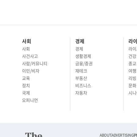
사회
경제
라
사회
경제
라이
사건사고
생활경제
건강
사람/커뮤니티
금융/증권
종교
이민/비자
재테크
여행 
교육
부동산
리빙
정치
비즈니스
문화 
국제
자동차
시니
오피니언
ABOUT
ADVERTISING
P