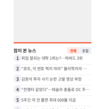
많이 본 뉴스
전체
로컬
1
11
취업 잘되는 대학 1위는?…하버드 3위
2
12
“로또, 이 번호 찍지 마라” 물리학자의 당첨금 높이는 비밀
3
13
김원석 투자 사기 논란 고발 영상 파장
4
14
“전쟁터 같았다”…테슬라 충돌로 OC 주택 4채 파손
5
15
5주간 차 안 몰면 최대 600불 지급