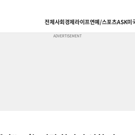
전체
사회
경제
라이프
연예/스포츠
ASK미