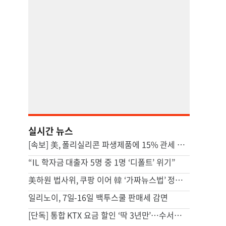
실시간 뉴스
[속보] 美, 폴리실리콘 파생제품에 15% 관세 부과…120일 뒤 발효
“IL 학자금 대출자 5명 중 1명 ‘디폴트’ 위기”
美하원 법사위, 쿠팡 이어 韓 ‘가짜뉴스법’ 정조준…“美 기업 겨냥”
일리노이, 7일-16일 백투스쿨 판매세 감면
[단독] 통합 KTX 요금 할인 ‘딱 3년만’…수서노선 10% 오른단 말