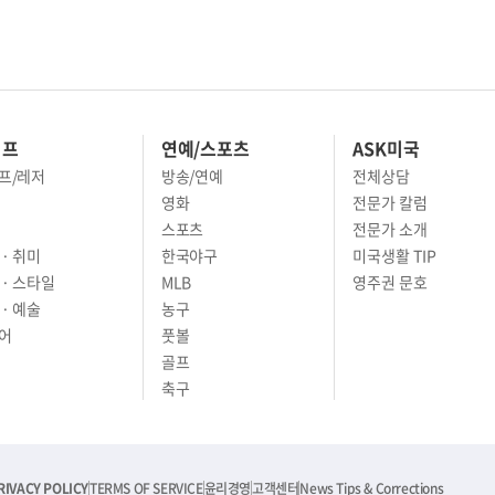
이프
연예/스포츠
ASK미국
프/레저
방송/연예
전체상담
영화
전문가 칼럼
스포츠
전문가 소개
· 취미
한국야구
미국생활 TIP
 · 스타일
MLB
영주권 문호
· 예술
농구
어
풋볼
골프
축구
RIVACY POLICY
TERMS OF SERVICE
윤리경영
고객센터
News Tips & Corrections