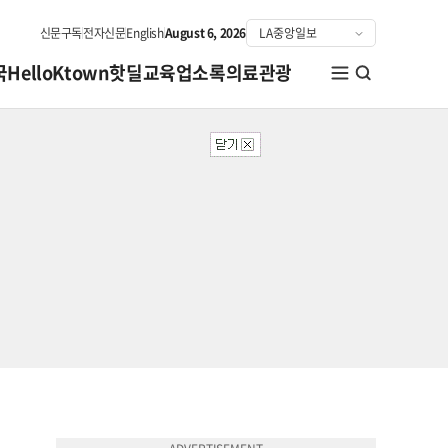
신문구독
전자신문
English
August 6, 2026
국
HelloKtown
핫딜
교육
업소록
의료관광