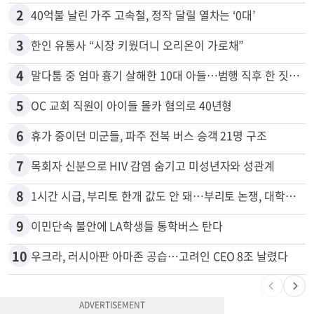
1
“이번이 마지막 변경일 수도”…서머타임 운명은
2
40억불 날린 가주 고속철, 정작 달릴 열차는 ‘0대’
3
한인 유통사 “시장 키웠더니 오리온이 가로채”
4
말다툼 중 엄마 흉기 살해한 10대 아들…범행 직후 한 짓 충격
5
OC 교회 직원이 아이들 몰카 혐의로 40년형
6
휴가 중이던 미군들, 파주 전복 버스 승객 21명 구조
7
목회자 신분으로 HIV 감염 숨기고 미성년자와 성관계
8
1시간 시급, 부리토 한개 값도 안 돼…부리토 논쟁, 대학생들 하소연
9
이민단속 불안에 LA학생들 통학버스 탄다
10
우크라, 러시아판 아마존 공습…고려인 CEO 8조 날렸다