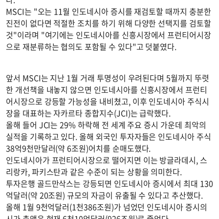
MSCI는 "오는 11월 인도네시아 증시를 재검토할 때까지 충분한
진전이 없다면 적절한 조치를 하기 위해 다양한 선택지를 검토할
것"이라며 "여기에는 인도네시아를 신흥시장에서 프런티어시장
으로 재분류하는 협의도 포함될 수 있다"고 덧붙였다.
앞서 MSCI는 지난 1월 거래 투명성이 우려된다며 5월까지 뚜렷
한 개선책을 내놓지 않으면 인도네시아를 신흥시장에서 프런티
어시장으로 강등할 가능성을 내비쳤고, 이후 인도네시아 주식시
장을 대표하는 자카르타 종합지수(JCI)는 급락했다.
올해 들어 JCI는 29% 하락해 전 세계 주요 증시 가운데 최악의
실적을 기록하고 있다. 올해 외국인 투자자들은 인도네시아 주식
38억9천만달러(약 6조원)어치를 순매도했다.
인도네시아가 프런티어시장으로 떨어지면 이는 방글라데시, 스
리랑카, 파키스탄과 같은 수준이 되는 상황을 의미한다.
투자은행 골드만삭스는 강등되면 인도네시아 증시에서 최대 130
억달러(약 20조원) 규모의 자금이 유출될 수 있다고 추산했다.
올해 1월 9천억달러(1천386조원)가 넘었던 인도네시아 증시의
시가 총액은 현재 6천10억달러(926조원)로 줄었다.