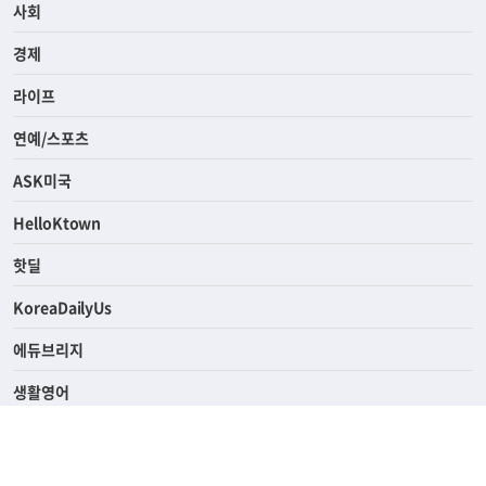
사회
경제
라이프
연예/스포츠
ASK미국
HelloKtown
핫딜
KoreaDailyUs
에듀브리지
생활영어
업소록
의료관광