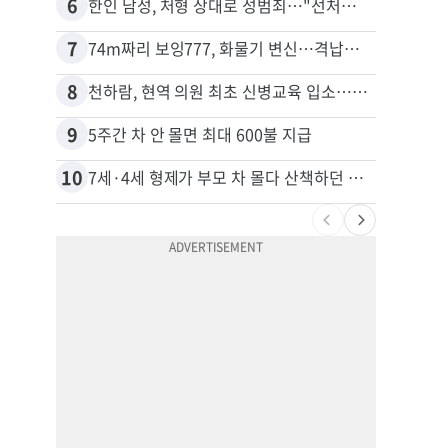
6
16
한인 남성, 처형 상대로 성범죄…"선처해줬더니 배신자 취급"
7
17
74m짜리 보잉777, 화물기 변신…격납고서 ‘보물’ 찾는 인천공항
8
18
천하람, 현역 의원 최초 신병교육 입소…논산서 2박3일 생활
김원석
9
19
5주간 차 안 몰면 최대 600불 지급
10
20
7세·4세 형제가 부모 차 몰다 산책하던 여성 들이받아
40대