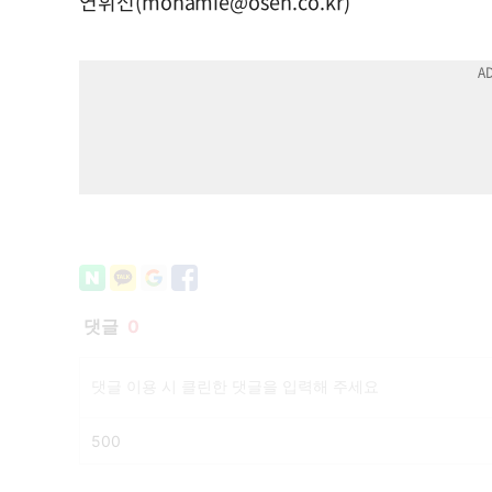
연휘선(
monamie@osen.co.kr
)