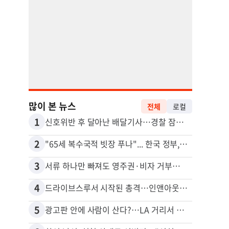
많이 본 뉴스
전체
로컬
1
11
신호위반 후 달아난 배달기사…경찰 잠복해 잡고보니 ‘반전’
2
12
"65세 복수국적 빗장 푸나"... 한국 정부, 연령 완화 전면 추진
비영리
3
13
서류 하나만 빠져도 영주권·비자 거부…심사관 재량권 대폭 확대
4
14
드라이브스루서 시작된 총격…인앤아웃 참사 영상 공개
포드 
5
15
광고판 안에 사람이 산다?…LA 거리서 화제