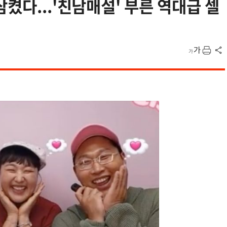
켰다...'친남매설' 부른 역대급 셀