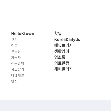
HelloKtown
핫딜
KoreaDailyUs
구인
에듀브리지
렌트
생활영어
부동산
업소록
자동차
의료관광
전문업체
해피빌리지
사고팔기
마켓세일
맛집