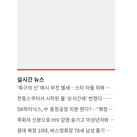
실시간 뉴스
'축구의 신' 메시 부친 별세…스타 아들 뒤에 선 조용한 조력자
전동스쿠터서 시작된 불 ‘순식간에’ 번졌다…차량·마을회관 덮쳐
SK하이닉스, 中 충칭공장 지분 판다?…“확정된 바는 없다”
목회자 신분으로 HIV 감염 숨기고 미성년자와 성관계
광대 복장 10대, 버스정류장 78세 남성 흉기 살해 혐의