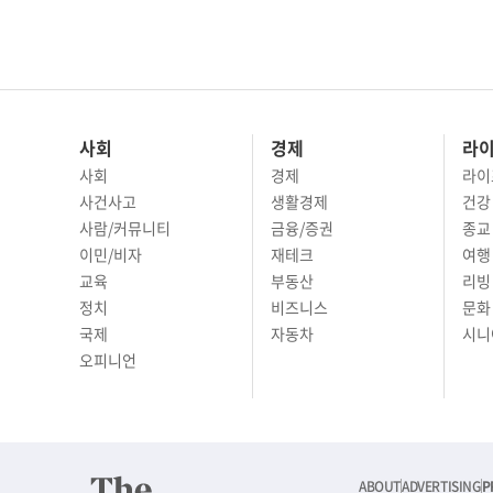
사회
경제
라
사회
경제
라이
사건사고
생활경제
건강
사람/커뮤니티
금융/증권
종교
이민/비자
재테크
여행 
교육
부동산
리빙
정치
비즈니스
문화 
국제
자동차
시니
오피니언
ABOUT
ADVERTISING
P