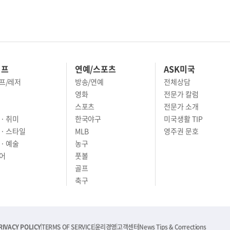
이프
연예/스포츠
ASK미국
프/레저
방송/연예
전체상담
영화
전문가 칼럼
스포츠
전문가 소개
· 취미
한국야구
미국생활 TIP
 · 스타일
MLB
영주권 문호
· 예술
농구
어
풋볼
골프
축구
RIVACY POLICY
TERMS OF SERVICE
윤리경영
고객센터
News Tips & Corrections