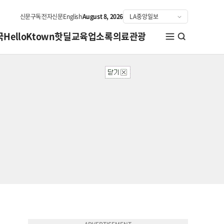
신문구독
전자신문
English
August 8, 2026
국
HelloKtown
핫딜
교육
업소록
의료관광