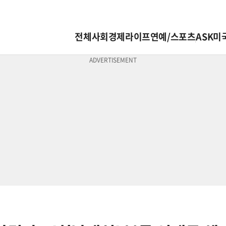
전체
사회
경제
라이프
연예/스포츠
ASK미