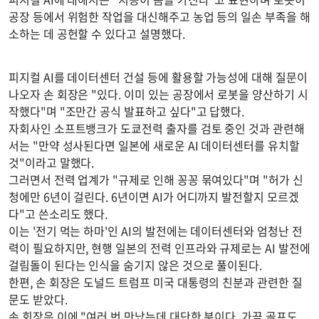
공장 등에서 위험한 작업을 대신해주고 농업 등의 일손 부족을 해
소하는 데 공헌할 수 있다고 설명했다.
피지컬 AI를 데이터센터 건설 등에 활용할 가능성에 대해 질문이
나오자 손 회장은 "있다. 이미 있는 공장에서 로봇을 양산하기 시
작했다"며 "조만간 공식 발표하고 싶다"고 답했다.
자회사인 소프트뱅크가 도쿄전력 출자를 검토 중인 것과 관련해
서는 "만약 성사된다면 일본에 새로운 AI 데이터센터를 유치할
것"이라고 말했다.
그러면서 전력 업계가 "규제로 인해 꽁꽁 묶여있다"며 "허가 신
청에만 6년이 걸린다. 6년이면 AI가 어디까지 발전할지 모르겠
다"고 쓴소리도 했다.
이는 '전기 먹는 하마'인 AI의 발전에는 데이터센터와 엄청난 전
력이 필요하지만, 현행 일본의 전력 인프라와 규제로는 AI 발전에
걸림돌이 된다는 인식을 숨기지 않은 것으로 풀이된다.
한편, 손 회장은 도널드 트럼프 미국 대통령의 친분과 관련한 질
문도 받았다.
손 회장은 이에 "여러 번 만났는데 대단한 분이다. 가끔 골프도