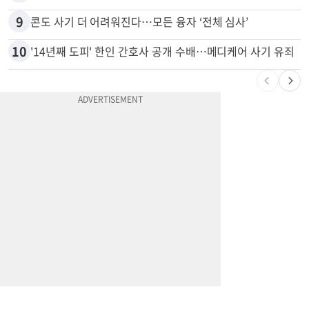
8
차값보다 빚이 더 많다…‘깡통차’ 트레이드인 급증
9
콘도 사기 더 어려워진다…모든 융자 ‘전체 심사’
10
'14년째 도피' 한인 간호사 공개 수배…메디케어 사기 유죄