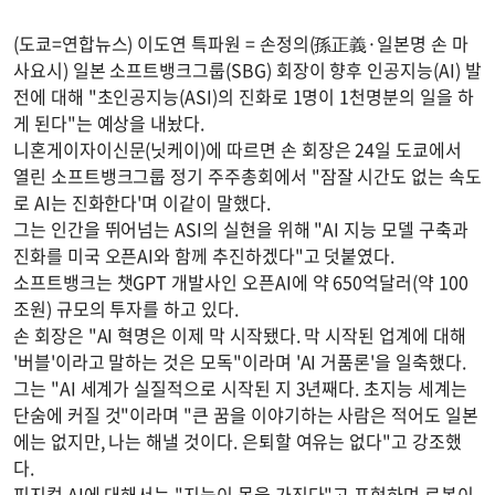
(도쿄=연합뉴스) 이도연 특파원 = 손정의(孫正義·일본명 손 마
사요시) 일본 소프트뱅크그룹(SBG) 회장이 향후 인공지능(AI) 발
전에 대해 "초인공지능(ASI)의 진화로 1명이 1천명분의 일을 하
게 된다"는 예상을 내놨다.
니혼게이자이신문(닛케이)에 따르면 손 회장은 24일 도쿄에서
열린 소프트뱅크그룹 정기 주주총회에서 "잠잘 시간도 없는 속도
로 AI는 진화한다'며 이같이 말했다.
그는 인간을 뛰어넘는 ASI의 실현을 위해 "AI 지능 모델 구축과
진화를 미국 오픈AI와 함께 추진하겠다"고 덧붙였다.
소프트뱅크는 챗GPT 개발사인 오픈AI에 약 650억달러(약 100
조원) 규모의 투자를 하고 있다.
손 회장은 "AI 혁명은 이제 막 시작됐다. 막 시작된 업계에 대해
'버블'이라고 말하는 것은 모독"이라며 'AI 거품론'을 일축했다.
그는 "AI 세계가 실질적으로 시작된 지 3년째다. 초지능 세계는
단숨에 커질 것"이라며 "큰 꿈을 이야기하는 사람은 적어도 일본
에는 없지만, 나는 해낼 것이다. 은퇴할 여유는 없다"고 강조했
다.
피지컬 AI에 대해서는 "지능이 몸을 가진다"고 표현하며 로봇이