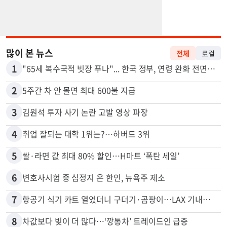
많이 본 뉴스
전체
로컬
1
"65세 복수국적 빗장 푸나"... 한국 정부, 연령 완화 전면 추진
2
5주간 차 안 몰면 최대 600불 지급
3
김원석 투자 사기 논란 고발 영상 파장
4
취업 잘되는 대학 1위는?…하버드 3위
5
쌀·라면 값 최대 80% 할인…H마트 ‘폭탄 세일’
6
변호사시험 중 심정지 온 한인, 뉴욕주 제소
7
항공기 식기 카트 열었더니 구더기·곰팡이…LAX 기내식 업체 논란