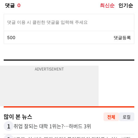
많이 본 뉴스
전체
로컬
1
취업 잘되는 대학 1위는?…하버드 3위