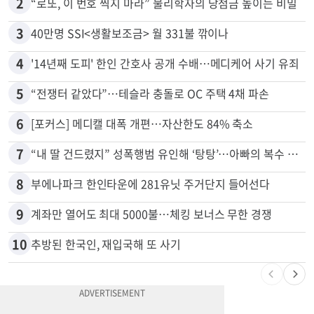
2
“로또, 이 번호 찍지 마라” 물리학자의 당첨금 높이는 비밀
3
40만명 SSI<생활보조금> 월 331불 깎이나
4
'14년째 도피' 한인 간호사 공개 수배…메디케어 사기 유죄
5
“전쟁터 같았다”…테슬라 충돌로 OC 주택 4채 파손
6
[포커스] 메디캘 대폭 개편…자산한도 84% 축소
7
“내 딸 건드렸지” 성폭행범 유인해 ‘탕탕’…아빠의 복수 결말
8
부에나파크 한인타운에 281유닛 주거단지 들어선다
9
계좌만 열어도 최대 5000불…체킹 보너스 무한 경쟁
10
추방된 한국인, 재입국해 또 사기