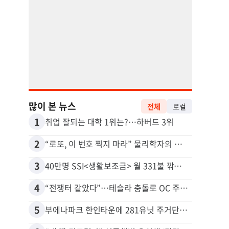
많이 본 뉴스
전체
로컬
1
11
취업 잘되는 대학 1위는?…하버드 3위
2
12
“로또, 이 번호 찍지 마라” 물리학자의 당첨금 높이는 비밀
3
13
40만명 SSI<생활보조금> 월 331불 깎이나
4
14
“전쟁터 같았다”…테슬라 충돌로 OC 주택 4채 파손
5
15
부에나파크 한인타운에 281유닛 주거단지 들어선다