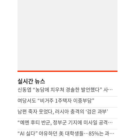
실시간 뉴스
신동엽 “농담에 치우쳐 경솔한 발언했다” 사과문, 무슨 일
여당서도 “비거주 1주택자 이중부담”
남편 죽자 웃었다, 러시아 충격의 ‘검은 과부’
“예멘 후티 반군, 정부군 기지에 미사일 공격…최소 38명 사망”
“AI 싫다” 야유하던 美 대학생들…85%는 과제에 AI 썼다