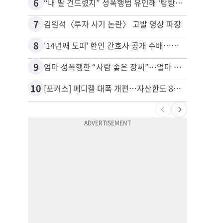
6
16
“내 딸 건드렸지” 성폭행범 유인해 ‘탕탕’…아빠의 복수 결말
추방된
7
17
김원석〈투자 사기 논란〉 고발 영상 파장
유학생
8
18
'14년째 도피' 한인 간호사 공개 수배…메디케어 사기 유죄
9
19
엄마 성폭행한 “사람 좋은 장씨”…얼마 뒤 딸 배도 불러왔다
5주간
10
20
[포커스] 메디캘 대폭 개편…자산한도 84% 축소