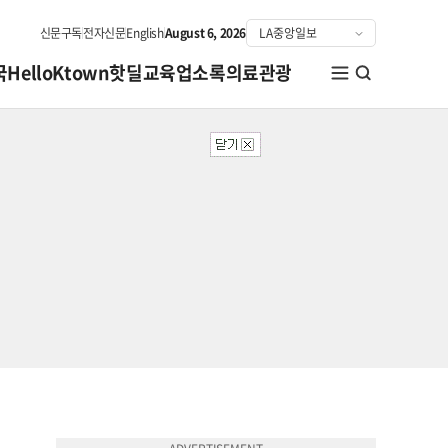
신문구독
전자신문
English
August 6, 2026
국
HelloKtown
핫딜
교육
업소록
의료관광