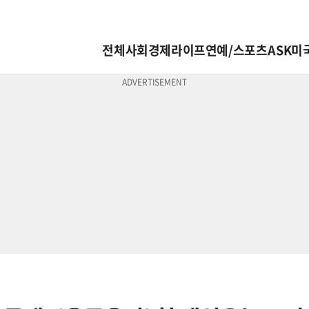
전체
사회
경제
라이프
연예/스포츠
ASK미