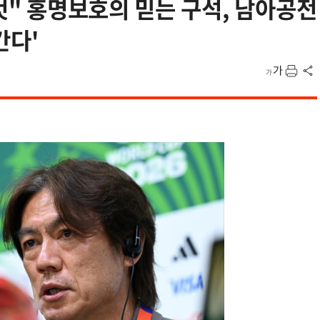
 것" 홍명보호의 믿는 구석, 남아공전
간다'