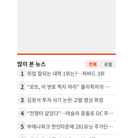
많이 본 뉴스
전체
로컬
1
11
취업 잘되는 대학 1위는?…하버드 3위
2
12
“로또, 이 번호 찍지 마라” 물리학자의 당첨금 높이는 비밀
3
13
김원석 투자 사기 논란 고발 영상 파장
4
14
“전쟁터 같았다”…테슬라 충돌로 OC 주택 4채 파손
5
15
부에나파크 한인타운에 281유닛 주거단지 들어선다