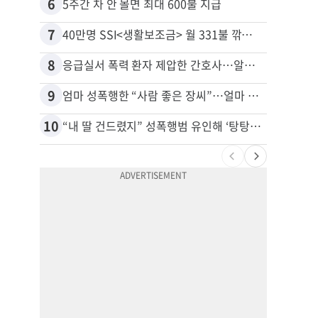
6
16
5주간 차 안 몰면 최대 600불 지급
7
17
40만명 SSI<생활보조금> 월 331불 깎이나
8
18
응급실서 폭력 환자 제압한 간호사…알고 보니
9
19
엄마 성폭행한 “사람 좋은 장씨”…얼마 뒤 딸 배도 불러왔다
유학생
10
20
“내 딸 건드렸지” 성폭행범 유인해 ‘탕탕’…아빠의 복수 결말
추방된