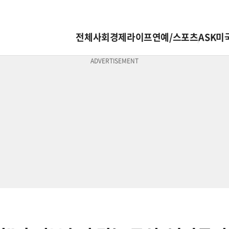
전체
사회
경제
라이프
연예/스포츠
ASK미