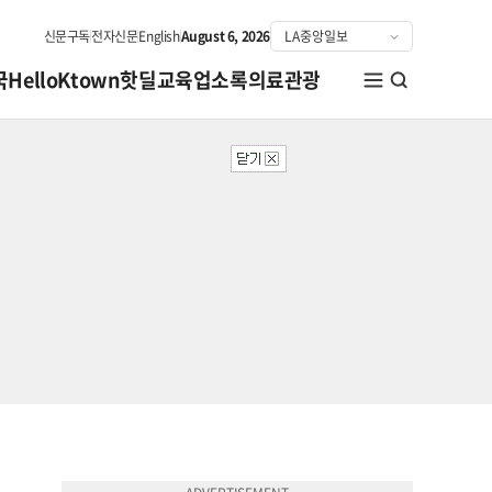
신문구독
전자신문
English
August 6, 2026
국
HelloKtown
핫딜
교육
업소록
의료관광