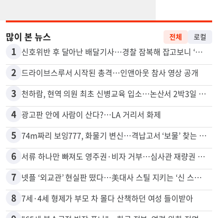
많이 본 뉴스
전체
로컬
1
신호위반 후 달아난 배달기사…경찰 잠복해 잡고보니 ‘반전’
2
드라이브스루서 시작된 총격…인앤아웃 참사 영상 공개
3
천하람, 현역 의원 최초 신병교육 입소…논산서 2박3일 생활
4
광고판 안에 사람이 산다?…LA 거리서 화제
5
74m짜리 보잉777, 화물기 변신…격납고서 ‘보물’ 찾는 인천공항
6
서류 하나만 빠져도 영주권·비자 거부…심사관 재량권 대폭 확대
7
넷플 ‘외교관’ 현실판 떴다…美대사 스틸 지키는 ‘신 스틸러’