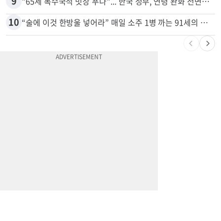
8
7세·4세 형제가 부모 차 몰다 산책하던 여성 들이받아
9
"65세 복수국적 빗장 푸나"... 한국 정부, 연령 완화 전면 추진
10
“술에 이것 한방울 넣어라” 매일 소주 1병 까는 91세의 철칙