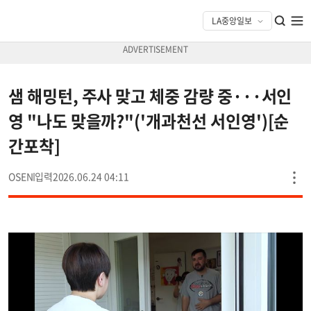
샘 해밍턴, 주사 맞고 체중 감량 중···서인
영 "나도 맞을까?"('개과천선 서인영')[순
간포착]
OSEN
2026.06.24 04:11