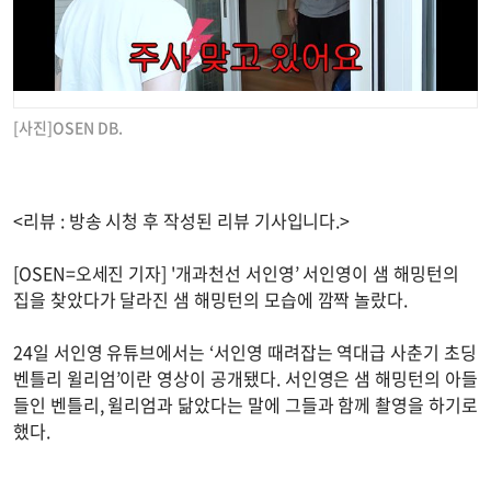
[사진]OSEN DB.
<리뷰 : 방송 시청 후 작성된 리뷰 기사입니다.>
[OSEN=오세진 기자] '개과천선 서인영’ 서인영이 샘 해밍턴의
집을 찾았다가 달라진 샘 해밍턴의 모습에 깜짝 놀랐다.
24일 서인영 유튜브에서는 ‘서인영 때려잡는 역대급 사춘기 초딩
벤틀리 윌리엄’이란 영상이 공개됐다. 서인영은 샘 해밍턴의 아들
들인 벤틀리, 윌리엄과 닮았다는 말에 그들과 함께 촬영을 하기로
했다.