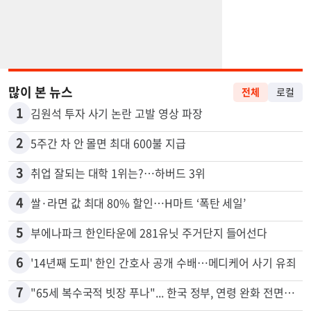
많이 본 뉴스
전체
로컬
1
김원석 투자 사기 논란 고발 영상 파장
2
5주간 차 안 몰면 최대 600불 지급
3
취업 잘되는 대학 1위는?…하버드 3위
4
쌀·라면 값 최대 80% 할인…H마트 ‘폭탄 세일’
5
부에나파크 한인타운에 281유닛 주거단지 들어선다
6
'14년째 도피' 한인 간호사 공개 수배…메디케어 사기 유죄