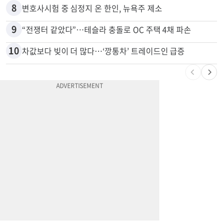
7
"65세 복수국적 빗장 푸나"... 한국 정부, 연령 완화 전면 추진
8
변호사시험 중 심정지 온 한인, 뉴욕주 제소
9
“전쟁터 같았다”…테슬라 충돌로 OC 주택 4채 파손
10
차값보다 빚이 더 많다…‘깡통차’ 트레이드인 급증