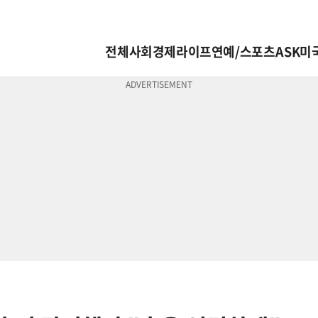
전체
사회
경제
라이프
연예/스포츠
ASK미