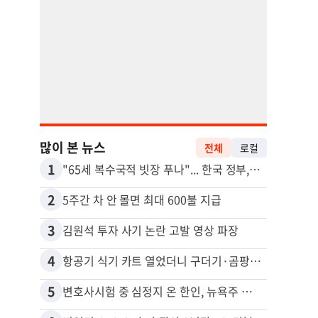
많이 본 뉴스
전체
로컬
1
11
"65세 복수국적 빗장 푸나"... 한국 정부, 연령 완화 전면 추진
2
12
5주간 차 안 몰면 최대 600불 지급
3
13
김원석 투자 사기 논란 고발 영상 파장
4
14
항공기 식기 카트 열었더니 구더기·곰팡이…LAX 기내식 업체 논란
5
15
변호사시험 중 심정지 온 한인, 뉴욕주 제소