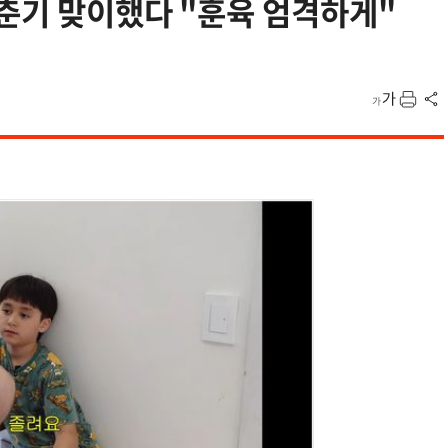
춘기 맞이했다 "훈육 엄격하게"