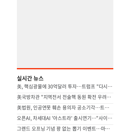
실시간 뉴스
美, 핵심광물에 30억달러 투자…트럼프 "다시는 中 의존 않도록"
美국방차관 "지역전서 전술핵 동원 확전 우려…합리적 핵옵션 필요"
美법원, 인공연못 훼손 용의자 공소기각…트럼프는 "재고해야"(종합)
오픈AI, 차세대AI '아스트라' 출시연기…"사이버공격 위험 우려"
그랜드 오프닝 기념 꽝 없는 뽑기 이벤트…마루가메 우동 오픈