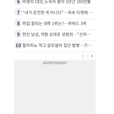
6
16
비영리 CEO, 노숙자 팔아 2년간 165만불
7
17
“내가 운전한 게 아니다”…과속 티켓에 오토파일럿 탓한 운전자
8
18
취업 잘되는 대학 1위는?…하버드 3위
9
19
한인 남성, 처형 상대로 성범죄…"선처해줬더니 배신자 취급"
10
20
할라피뇨 먹고 살모넬라 집단 발병…가주 등 27개 주 확산