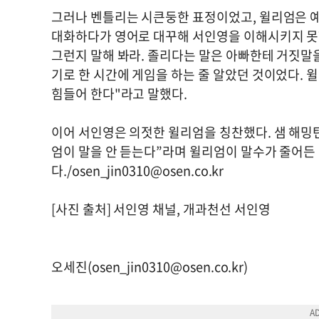
그러나 벤틀리는 시큰둥한 표정이었고, 윌리엄은 예
대화하다가 영어로 대꾸해 서인영을 이해시키지 못했
그런지 말해 봐라. 졸리다는 말은 아빠한테 거짓말을
기로 한 시간에 게임을 하는 줄 알았던 것이었다.
힘들어 한다"라고 말했다.
이어 서인영은 의젓한 윌리엄을 칭찬했다. 샘 해밍턴
엄이 말을 안 듣는다”라며 윌리엄이 말수가 줄어든
다./
osen_jin0310@osen.co.kr
[사진 출처] 서인영 채널, 개과천선 서인영
오세진(
osen_jin0310@osen.co.kr
)