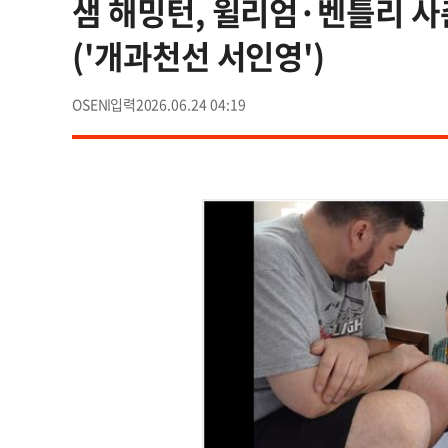
샘 해밍턴, 윌리엄·벤틀리 사
('개과천선 서인영')
OSEN
2026.06.24 04:19