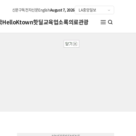
신문구독
전자신문
English
August 7, 2026
국
HelloKtown
핫딜
교육
업소록
의료관광