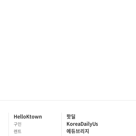
HelloKtown
핫딜