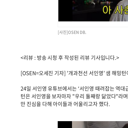
[사진]OSEN DB.
<리뷰 : 방송 시청 후 작성된 리뷰 기사입니다.>
[OSEN=오세진 기자] '개과천선 서인영’ 샘 해밍
24일 서인영 유튜브에서는 ‘서인영 때려잡는 역대급
턴은 서인영을 보자마자 "우리 둘째랑 닮았다"라며
만 진심을 다해 아이들과 어울리고자 했다.