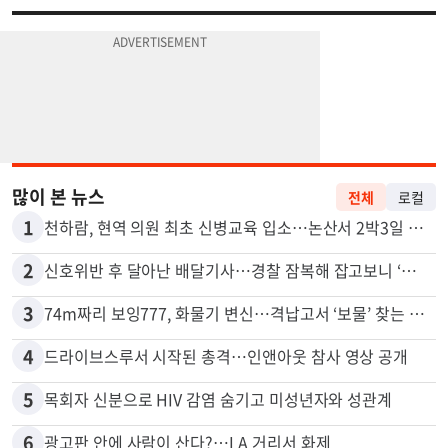
많이 본 뉴스
전체
로컬
1
천하람, 현역 의원 최초 신병교육 입소…논산서 2박3일 생활
2
신호위반 후 달아난 배달기사…경찰 잠복해 잡고보니 ‘반전’
3
74m짜리 보잉777, 화물기 변신…격납고서 ‘보물’ 찾는 인천공항
4
드라이브스루서 시작된 총격…인앤아웃 참사 영상 공개
5
목회자 신분으로 HIV 감염 숨기고 미성년자와 성관계
6
광고판 안에 사람이 산다?…LA 거리서 화제