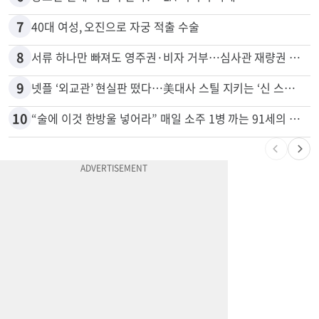
7
40대 여성, 오진으로 자궁 적출 수술
8
서류 하나만 빠져도 영주권·비자 거부…심사관 재량권 대폭 확대
9
넷플 ‘외교관’ 현실판 떴다…美대사 스틸 지키는 ‘신 스틸러’
10
“술에 이것 한방울 넣어라” 매일 소주 1병 까는 91세의 철칙