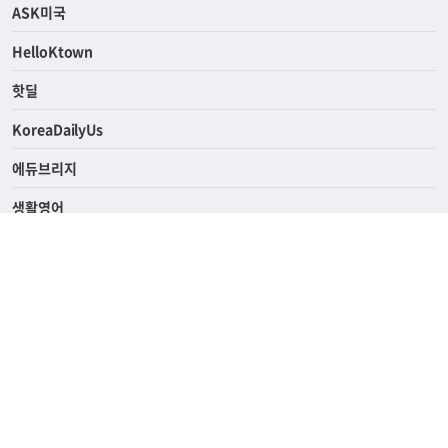
ASK미국
HelloKtown
핫딜
KoreaDailyUs
에듀브리지
생활영어
업소록
의료관광
해피빌리지
ABOUT
ADVERTISING
PRIVACY POLICY
TERMS OF SERVICE
윤리경영
고객센터
News Tips & Corrections
690 Wilshire Place Los Angeles, CA 90005
TEL. (213) 368-2500 FAX. (213) 389-6196