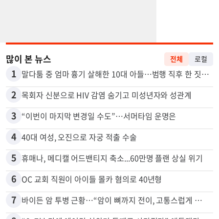
많이 본 뉴스
전체
로컬
1
말다툼 중 엄마 흉기 살해한 10대 아들…범행 직후 한 짓 충격
2
목회자 신분으로 HIV 감염 숨기고 미성년자와 성관계
3
“이번이 마지막 변경일 수도”…서머타임 운명은
4
40대 여성, 오진으로 자궁 적출 수술
5
휴매나, 메디캘 어드밴티지 축소...60만명 플랜 상실 위기
6
OC 교회 직원이 아이들 몰카 혐의로 40년형