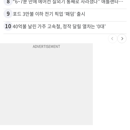
7
바이든 암 투병 근황…“암이 뼈까지 전이, 고통스럽게 투병 중”
8
“6~7분 만에 에어컨 실외기 통째로 사라졌다” 애틀랜타서 실외기 도난 급증
9
포드 3만불 이하 전기 픽업 ‘패덤’ 출시
10
40억불 날린 가주 고속철, 정작 달릴 열차는 ‘0대’