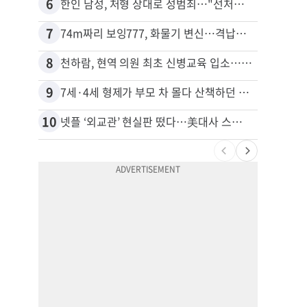
6
16
한인 남성, 처형 상대로 성범죄…"선처해줬더니 배신자 취급"
비영리
7
17
74m짜리 보잉777, 화물기 변신…격납고서 ‘보물’ 찾는 인천공항
8
18
천하람, 현역 의원 최초 신병교육 입소…논산서 2박3일 생활
40대
9
19
7세·4세 형제가 부모 차 몰다 산책하던 여성 들이받아
김원석
10
20
넷플 ‘외교관’ 현실판 떴다…美대사 스틸 지키는 ‘신 스틸러’