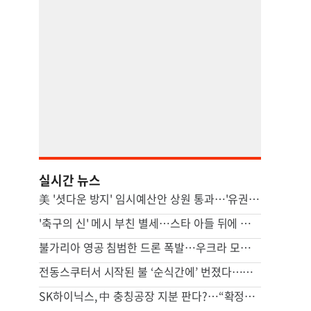
실시간 뉴스
美 '셧다운 방지' 임시예산안 상원 통과…'유권자 ID법'은 좌절
'축구의 신' 메시 부친 별세…스타 아들 뒤에 선 조용한 조력자
불가리아 영공 침범한 드론 폭발…우크라 모델 추정
전동스쿠터서 시작된 불 ‘순식간에’ 번졌다…차량·마을회관 덮쳐
SK하이닉스, 中 충칭공장 지분 판다?…“확정된 바는 없다”