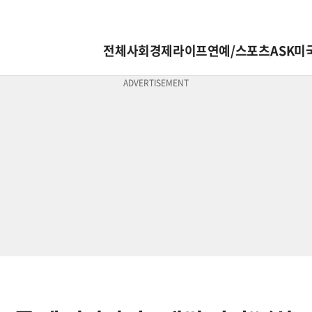
전체
사회
경제
라이프
연예/스포츠
ASK미