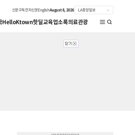
신문구독
전자신문
English
August 8, 2026
국
HelloKtown
핫딜
교육
업소록
의료관광