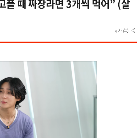
“배고플 때 짜장라면 3개씩 먹어” (살