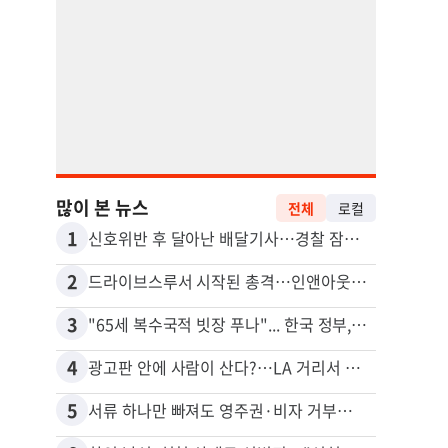
많이 본 뉴스
전체
로컬
1
11
신호위반 후 달아난 배달기사…경찰 잠복해 잡고보니 ‘반전’
5주간
2
12
드라이브스루서 시작된 총격…인앤아웃 참사 영상 공개
3
13
"65세 복수국적 빗장 푸나"... 한국 정부, 연령 완화 전면 추진
포드 
4
14
광고판 안에 사람이 산다?…LA 거리서 화제
5
15
서류 하나만 빠져도 영주권·비자 거부…심사관 재량권 대폭 확대