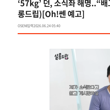
‘57kg’ 던, 소식좌 해명..
롱드립)[Oh!쎈 예고]
OSEN
2026.06.24 05:40