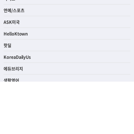
연예/스포츠
ASK미국
HelloKtown
핫딜
KoreaDailyUs
에듀브리지
생활영어
업소록
의료관광
해피빌리지
ABOUT
ADVERTISING
PRIVACY POLICY
TERMS OF SERVICE
윤리경영
고객센터
News Tips & Corrections