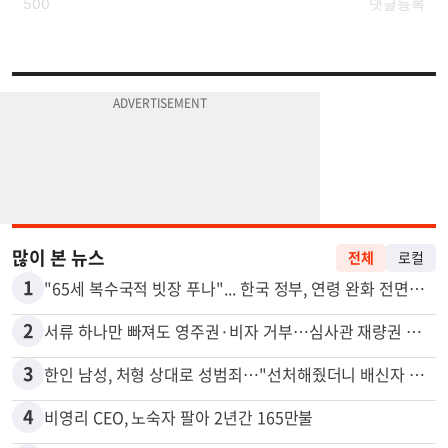
많이 본 뉴스
전체
로컬
1
"65세 복수국적 빗장 푸나"... 한국 정부, 연령 완화 전면 추진
2
서류 하나만 빠져도 영주권·비자 거부…심사관 재량권 대폭 확대
3
한인 남성, 처형 상대로 성범죄…"선처해줬더니 배신자 취급"
4
비영리 CEO, 노숙자 팔아 2년간 165만불