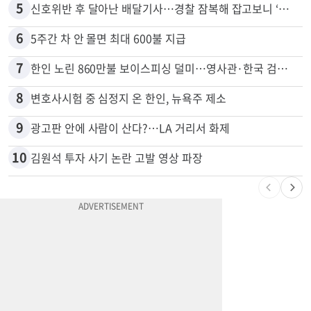
5
신호위반 후 달아난 배달기사…경찰 잠복해 잡고보니 ‘반전’
6
5주간 차 안 몰면 최대 600불 지급
7
한인 노린 860만불 보이스피싱 덜미…영사관·한국 검찰 사칭
8
변호사시험 중 심정지 온 한인, 뉴욕주 제소
9
광고판 안에 사람이 산다?…LA 거리서 화제
10
김원석 투자 사기 논란 고발 영상 파장