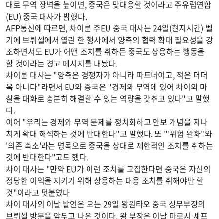
대로 무역 장벽을 높이면, 중국은 맞대응할 것이라고 주유럽연합
(EU) 중국 대사가 밝혔다.
AFP통신에 따르면, 차이룬 주EU 중국 대사는 24일(현지시간) 벨
기에 브뤼셀에서 열린 한 행사에서 양측의 협력 확대 필요성을 강
조하면서도 EU가 어떤 조치를 취하든 중국도 상응하는 행동을
할 것이라는 경고 메시지를 내놨다.
차이룬 대사는 "양측은 경쟁자가 아니라 파트너이고, 적은 더더
욱 아니다"라면서 EU와 중국은 "경제와 무역에 있어 차이와 마
찰을 대화로 충분히 해결할 수 있는 역량을 갖추고 있다"고 말했
다.
이어 "우리는 경제와 무역 문제를 정치화하고 안보 개념을 지나
치게 확대 해석하는 것에 반대한다"고 말했다. 또 "'위험 완화''와
'의존 축소'라는 명목으로 중국을 상대로 제한적인 조치를 취하는
것에 반대한다"고도 했다.
차이 대사는 "만약 EU가 이런 조치를 고집한다면 중국은 자신의
정당한 이익을 지키기 위해 상응하는 대응 조치를 취해야만 할
것"이라고 덧붙였다
차이 대사의 이날 발언은 오는 29일 왕원타오 중국 상무부장의
브뤼셀 방문을 앞두고 나온 것이다. 왕 부장은 이날 마로시 셰프