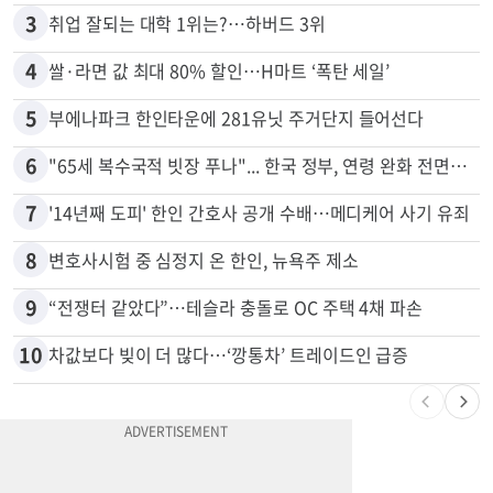
2
5주간 차 안 몰면 최대 600불 지급
3
취업 잘되는 대학 1위는?…하버드 3위
4
쌀·라면 값 최대 80% 할인…H마트 ‘폭탄 세일’
5
부에나파크 한인타운에 281유닛 주거단지 들어선다
6
"65세 복수국적 빗장 푸나"... 한국 정부, 연령 완화 전면 추진
7
'14년째 도피' 한인 간호사 공개 수배…메디케어 사기 유죄
8
변호사시험 중 심정지 온 한인, 뉴욕주 제소
9
“전쟁터 같았다”…테슬라 충돌로 OC 주택 4채 파손
10
차값보다 빚이 더 많다…‘깡통차’ 트레이드인 급증