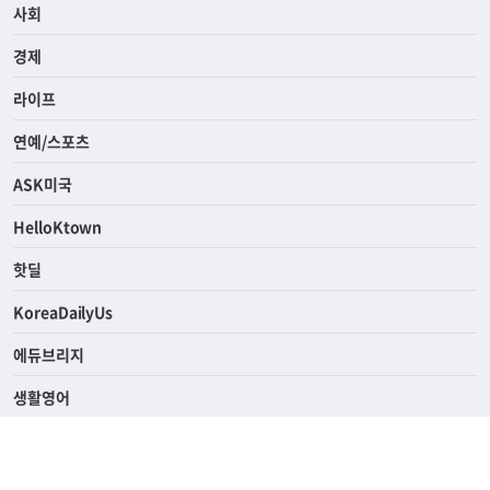
전체
사회
경제
라이프
연예/스포츠
ASK미국
HelloKtown
핫딜
KoreaDailyUs
에듀브리지
생활영어