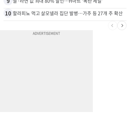
8
“내가 운전한 게 아니다”…과속 티켓에 오토파일럿 탓한 운전자
9
쌀·라면 값 최대 80% 할인…H마트 ‘폭탄 세일’
10
할라피뇨 먹고 살모넬라 집단 발병…가주 등 27개 주 확산