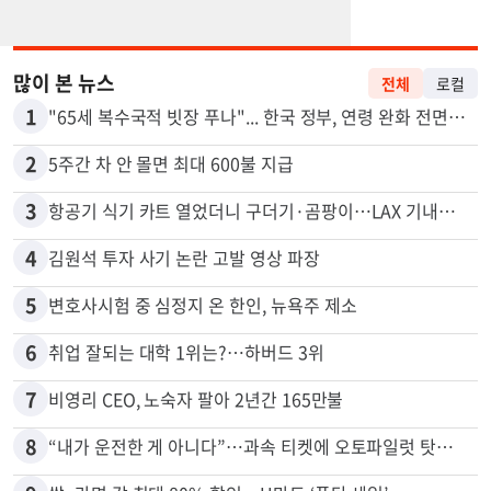
많이 본 뉴스
전체
로컬
1
"65세 복수국적 빗장 푸나"... 한국 정부, 연령 완화 전면 추진
2
5주간 차 안 몰면 최대 600불 지급
3
항공기 식기 카트 열었더니 구더기·곰팡이…LAX 기내식 업체 논란
4
김원석 투자 사기 논란 고발 영상 파장
5
변호사시험 중 심정지 온 한인, 뉴욕주 제소
6
취업 잘되는 대학 1위는?…하버드 3위
7
비영리 CEO, 노숙자 팔아 2년간 165만불