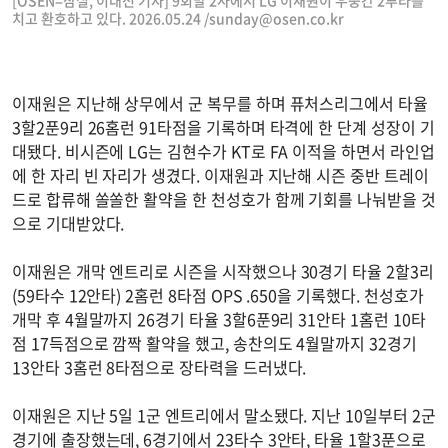
[OSEN=잠실, 이대선 기자] 9회말 2사에서 LG 이재원이 우중간 2루타를
치고 환호하고 있다. 2026.05.24 /
sunday@osen.co.kr
이재원은 지난해 상무에서 군 복무를 하며 퓨처스리그에서 타율
3할2푼9리 26홈런 91타점을 기록하며 타격에 한 단계 성장이 기
대됐다. 비시즌에 LG는 김현수가 KT로 FA 이적을 하면서 라인업
에 한 자리 빈 자리가 생겼다. 이재원과 지난해 시즌 중반 트레이
드로 합류해 쏠쏠한 활약을 한 천성호가 함께 기회를 나눠받을 것
으로 기대받았다.
이재원은 개막 엔트리로 시즌을 시작했으나 30경기 타율 2할3리
(59타수 12안타) 2홈런 8타점 OPS .650을 기록했다. 천성호가
개막 후 4월말까지 26경기 타율 3할6푼9리 31안타 1홈런 10타
점 17득점으로 깜짝 활약을 했고, 송찬의도 4월말까지 32경기
13안타 3홈런 8타점으로 장타력을 드러냈다.
이재원은 지난 5일 1군 엔트리에서 말소됐다. 지난 10일부터 2군
경기에 출장했는데, 6경기에서 23타수 3안타, 타율 1할3푼으로