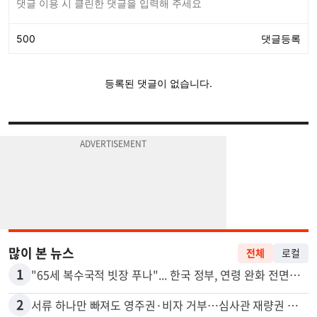
많이 본 뉴스
전체
로컬
1
"65세 복수국적 빗장 푸나"... 한국 정부, 연령 완화 전면 추진
2
서류 하나만 빠져도 영주권·비자 거부…심사관 재량권 대폭 확대