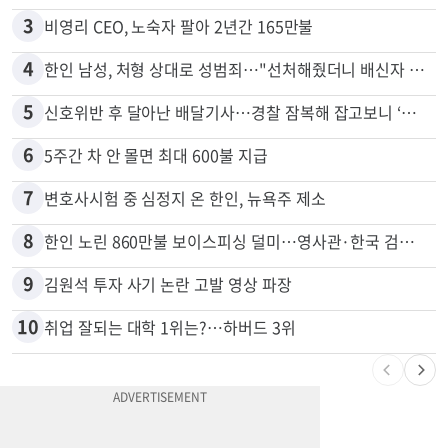
3
비영리 CEO, 노숙자 팔아 2년간 165만불
4
한인 남성, 처형 상대로 성범죄…"선처해줬더니 배신자 취급"
5
신호위반 후 달아난 배달기사…경찰 잠복해 잡고보니 ‘반전’
6
5주간 차 안 몰면 최대 600불 지급
7
변호사시험 중 심정지 온 한인, 뉴욕주 제소
8
한인 노린 860만불 보이스피싱 덜미…영사관·한국 검찰 사칭
9
김원석 투자 사기 논란 고발 영상 파장
10
취업 잘되는 대학 1위는?…하버드 3위