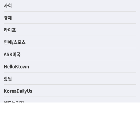
사회
경제
라이프
연예/스포츠
ASK미국
HelloKtown
핫딜
KoreaDailyUs
에듀브리지
생활영어
업소록
의료관광