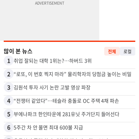
많이 본 뉴스
전체
로컬
1
취업 잘되는 대학 1위는?…하버드 3위
2
“로또, 이 번호 찍지 마라” 물리학자의 당첨금 높이는 비밀
3
김원석 투자 사기 논란 고발 영상 파장
4
“전쟁터 같았다”…테슬라 충돌로 OC 주택 4채 파손
5
부에나파크 한인타운에 281유닛 주거단지 들어선다
6
5주간 차 안 몰면 최대 600불 지급