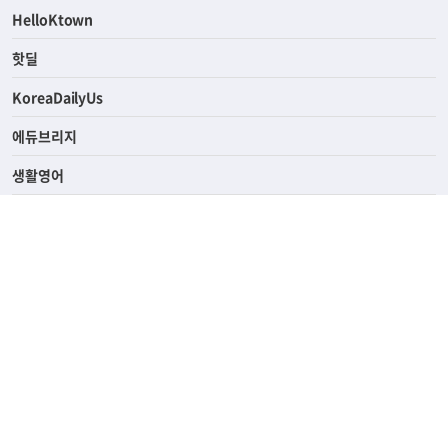
HelloKtown
핫딜
KoreaDailyUs
에듀브리지
생활영어
업소록
의료관광
해피빌리지
ABOUT
ADVERTISING
PRIVACY POLICY
TERMS OF SERVICE
윤리경영
고객센터
News Tips & Corrections
690 Wilshire Place Los Angeles, CA 90005
TEL. (213) 368-2500 FAX. (213) 389-6196
© Joongangilbo USA. All Rights Reserved.