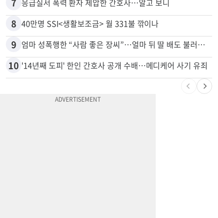
7
응급실서 폭력 환자 제압한 간호사…알고 보니
8
40만명 SSI<생활보조금> 월 331불 깎이나
9
엄마 성폭행한 “사람 좋은 장씨”…얼마 뒤 딸 배도 불러왔다
10
'14년째 도피' 한인 간호사 공개 수배…메디케어 사기 유죄