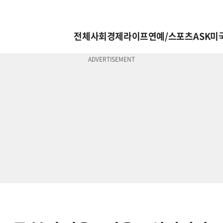
전체
사회
경제
라이프
연예/스포츠
ASK미