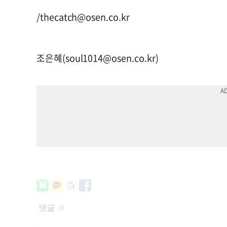
/
thecatch@osen.co.kr
조은혜(
soul1014@osen.co.kr
)