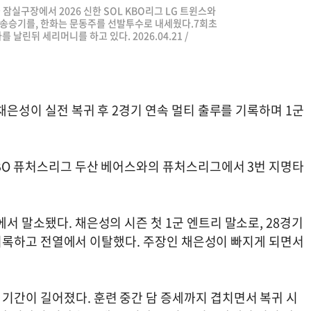
울 잠실구장에서 2026 신한 SOL KBO리그 LG 트윈스와
 송승기를, 한화는 문동주를 선발투수로 내세웠다.7회초
 날린뒤 세리머니를 하고 있다. 2026.04.21 /
 채은성이 실전 복귀 후 2경기 연속 멀티 출루를 기록하며 1군
KBO 퓨처스리그 두산 베어스와의 퓨처스리그에서 3번 지명타
서 말소됐다. 채은성의 시즌 첫 1군 엔트리 말소로, 28경기
5를 기록하고 전열에서 이탈했다. 주장인 채은성이 빠지게 되면서
기간이 길어졌다. 훈련 중간 담 증세까지 겹치면서 복귀 시