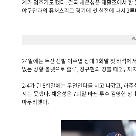
계가 멈추기도 했다. 결국 채은성은 재활조에서 한 
야구단과의 퓨처스리그 경기에 첫 실전에 나서 2루타
24일에는 두산 선발 이주엽 상대 1회말 첫 타석에서
없는 상황 볼넷으로 출루, 장규현의 땅볼 때 2루
2-4가 된 5회말에는 우전안타를 치고 나갔고, 하
지는 못했다. 채은성은 7회말 바뀐 투수 김영현 
마무리했다.