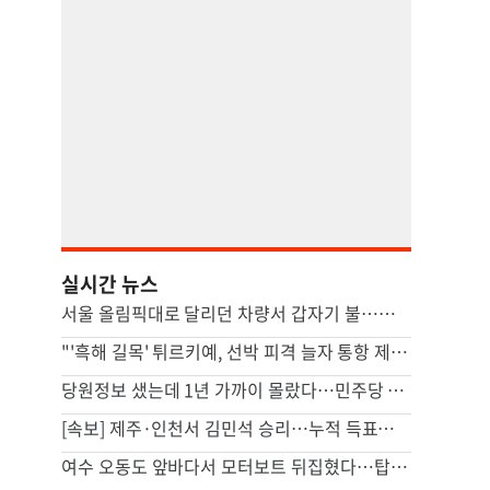
실시간 뉴스
서울 올림픽대로 달리던 차량서 갑자기 불…운전자 1명 경상
"'흑해 길목' 튀르키예, 선박 피격 늘자 통항 제한"
당원정보 샜는데 1년 가까이 몰랐다…민주당 “당시 이상없다 판단”
[속보] 제주·인천서 김민석 승리…누적 득표도 정청래에 역전
여수 오동도 앞바다서 모터보트 뒤집혔다…탑승객 2명 사망