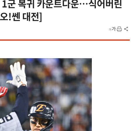
성 1군 복귀 카운트다운…식어버린
오!쎈 대전]