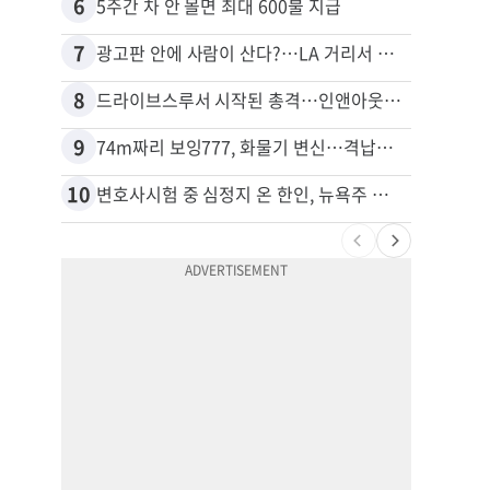
6
16
5주간 차 안 몰면 최대 600불 지급
포드 
7
17
광고판 안에 사람이 산다?…LA 거리서 화제
8
18
드라이브스루서 시작된 총격…인앤아웃 참사 영상 공개
9
19
74m짜리 보잉777, 화물기 변신…격납고서 ‘보물’ 찾는 인천공항
10
20
변호사시험 중 심정지 온 한인, 뉴욕주 제소