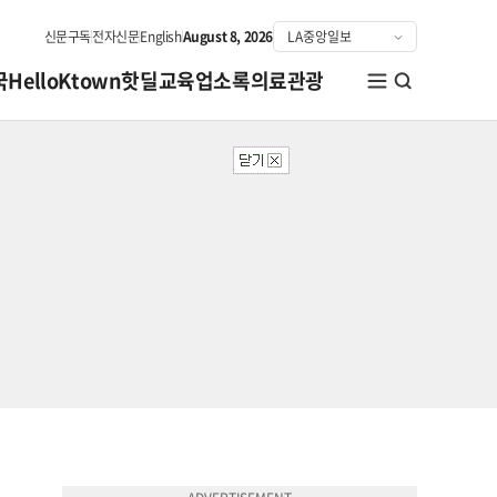
신문구독
전자신문
English
August 8, 2026
국
HelloKtown
핫딜
교육
업소록
의료관광