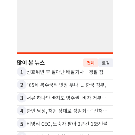
많이 본 뉴스
전체
로컬
1
11
신호위반 후 달아난 배달기사…경찰 잠복해 잡고보니 ‘반전’
2
12
"65세 복수국적 빗장 푸나"... 한국 정부, 연령 완화 전면 추진
3
13
서류 하나만 빠져도 영주권·비자 거부…심사관 재량권 대폭 확대
김원석
4
14
한인 남성, 처형 상대로 성범죄…"선처해줬더니 배신자 취급"
5
15
비영리 CEO, 노숙자 팔아 2년간 165만불