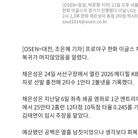
[OSEN=잠실, 박준형 기자] 21일 오후 서
한화 이글스의 경기가 진행됐다.이날 LG는
2사 2,3루 한화 채은성이 동점 2타점 적시타를
soul1014@osen.co.kr
[OSEN=대전, 조은혜 기자] 프로야구 한화 이글스
복귀가 머지않았음을 알렸다.
채은성은 24일 서산구장에서 열린 2026 메디힐 
자로 선발 출전해 2타수 1안타 2볼넷을 기록했다.
채은성은 지난달 6일 좌측 쇄골 염좌로 1군 엔트리에
에서 25안타 2홈런 12타점 10득점 타율 0.24
김태연이 임시 주장을 맡았다.
예상됐던 공백은 열흘 남짓이었으나 생각보다 회복 