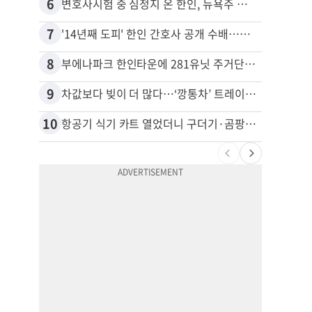
6
16
변호사시험 중 심정지 온 한인, 뉴욕주 제소
7
17
'14년째 도피' 한인 간호사 공개 수배…메디케어 사기 유죄
8
18
부에나파크 한인타운에 281유닛 주거단지 들어선다
9
19
차값보다 빚이 더 많다…‘깡통차’ 트레이드인 급증
10
20
항공기 식기 카트 열었더니 구더기·곰팡이…LAX 기내식 업체 논란