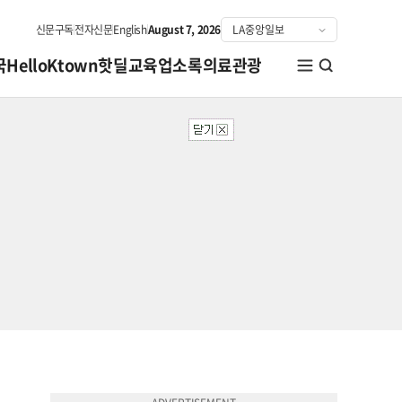
신문구독
전자신문
English
August 7, 2026
국
HelloKtown
핫딜
교육
업소록
의료관광