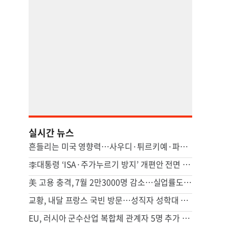
실시간 뉴스
흔들리는 미국 영향력…사우디·튀르키예·파키스탄 안보 손잡았다(종합)
李대통령 ‘ISA·주가누르기 방지’ 개편안 전면 재검토 지시
美 고용 충격, 7월 2만3000명 감소…실업률도 감소해 엇갈린 신호
교황, 내달 프랑스 국빈 방문…성직자 성학대 피해자 만난다
EU, 러시아 군수산업 복합체 관계자 5명 추가 제재