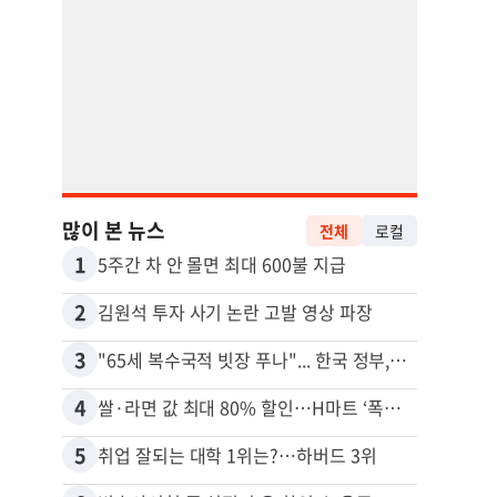
많이 본 뉴스
전체
로컬
1
11
5주간 차 안 몰면 최대 600불 지급
2
12
김원석 투자 사기 논란 고발 영상 파장
3
13
"65세 복수국적 빗장 푸나"... 한국 정부, 연령 완화 전면 추진
4
14
쌀·라면 값 최대 80% 할인…H마트 ‘폭탄 세일’
5
15
취업 잘되는 대학 1위는?…하버드 3위