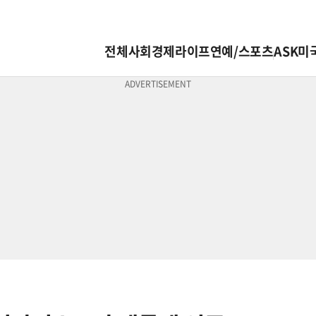
전체
사회
경제
라이프
연예/스포츠
ASK미