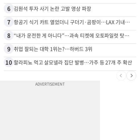
5
서류 하나만 빠져도 영주권·비자 거부…심사관 재량권 대폭 확대
6
김원석 투자 사기 논란 고발 영상 파장
7
항공기 식기 카트 열었더니 구더기·곰팡이…LAX 기내식 업체 논란
8
“내가 운전한 게 아니다”…과속 티켓에 오토파일럿 탓한 운전자
9
취업 잘되는 대학 1위는?…하버드 3위
10
할라피뇨 먹고 살모넬라 집단 발병…가주 등 27개 주 확산