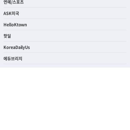
라이프
연예/스포츠
ASK미국
HelloKtown
핫딜
KoreaDailyUs
에듀브리지
생활영어
업소록
의료관광
해피빌리지
ABOUT
ADVERTISING
PRIVACY POLICY
TERMS OF SERVICE
윤리경영
고객센터