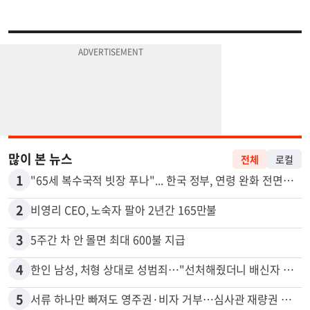
많이 본 뉴스
전체
로컬
1
"65세 복수국적 빗장 푸나"... 한국 정부, 연령 완화 전면 추진
2
비영리 CEO, 노숙자 팔아 2년간 165만불
3
5주간 차 안 몰면 최대 600불 지급
4
한인 남성, 처형 상대로 성범죄…"선처해줬더니 배신자 취급"