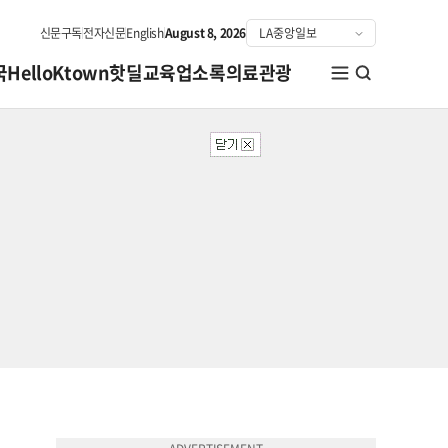
신문구독
전자신문
English
August 8, 2026
국
HelloKtown
핫딜
교육
업소록
의료관광