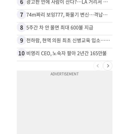
6
16
광고판 안에 사람이 산다?…LA 거리서 화제
7
17
74m짜리 보잉777, 화물기 변신…격납고서 ‘보물’ 찾는 인천공항
김원석
8
18
5주간 차 안 몰면 최대 600불 지급
9
19
천하람, 현역 의원 최초 신병교육 입소…논산서 2박3일 생활
10
20
비영리 CEO, 노숙자 팔아 2년간 165만불