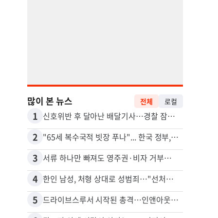
많이 본 뉴스
전체
로컬
1
11
신호위반 후 달아난 배달기사…경찰 잠복해 잡고보니 ‘반전’
2
12
"65세 복수국적 빗장 푸나"... 한국 정부, 연령 완화 전면 추진
3
13
서류 하나만 빠져도 영주권·비자 거부…심사관 재량권 대폭 확대
4
14
한인 남성, 처형 상대로 성범죄…"선처해줬더니 배신자 취급"
5
15
드라이브스루서 시작된 총격…인앤아웃 참사 영상 공개
포드 