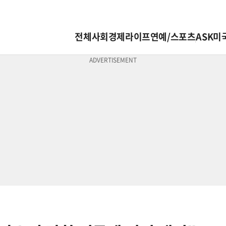
전체
사회
경제
라이프
연예/스포츠
ASK미