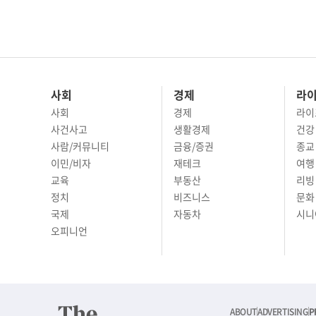
사회
경제
라
사회
경제
라이
사건사고
생활경제
건강
사람/커뮤니티
금융/증권
종교
이민/비자
재테크
여행 
교육
부동산
리빙
정치
비즈니스
문화 
국제
자동차
시니
오피니언
ABOUT
ADVERTISING
P