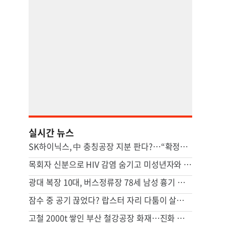
실시간 뉴스
SK하이닉스, 中 충칭공장 지분 판다?…“확정된 바는 없다”
목회자 신분으로 HIV 감염 숨기고 미성년자와 성관계
광대 복장 10대, 버스정류장 78세 남성 흉기 살해 혐의
잠수 중 공기 끊었다? 랍스터 자리 다툼이 살인미수 사건으로
고철 2000t 쌓인 부산 철강공장 화재…진화 장기전