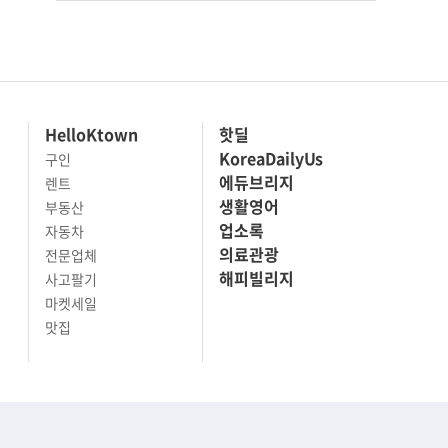
HelloKtown
핫딜
KoreaDailyUs
구인
에듀브리지
렌트
생활영어
부동산
업소록
자동차
의료관광
전문업체
해피빌리지
사고팔기
마켓세일
맛집