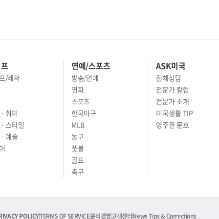
이프
연예/스포츠
ASK미국
프/레저
방송/연예
전체상담
영화
전문가 칼럼
스포츠
전문가 소개
· 취미
한국야구
미국생활 TIP
 · 스타일
MLB
영주권 문호
· 예술
농구
어
풋볼
골프
축구
RIVACY POLICY
TERMS OF SERVICE
윤리경영
고객센터
News Tips & Corrections