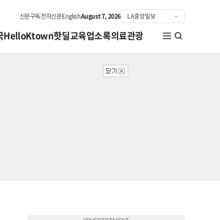
신문구독
전자신문
English
August 7, 2026
국
HelloKtown
핫딜
교육
업소록
의료관광