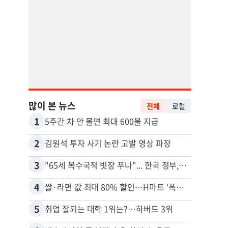
많이 본 뉴스
전체
로컬
1
11
5주간 차 안 몰면 최대 600불 지급
2
12
김원석 투자 사기 논란 고발 영상 파장
3
13
"65세 복수국적 빗장 푸나"... 한국 정부, 연령 완화 전면 추진
4
14
쌀·라면 값 최대 80% 할인…H마트 ‘폭탄 세일’
5
15
취업 잘되는 대학 1위는?…하버드 3위