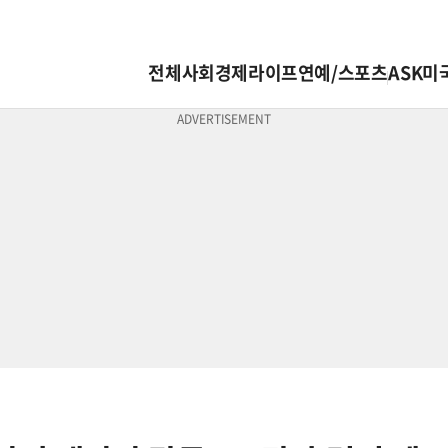
전체
사회
경제
라이프
연예/스포츠
ASK미