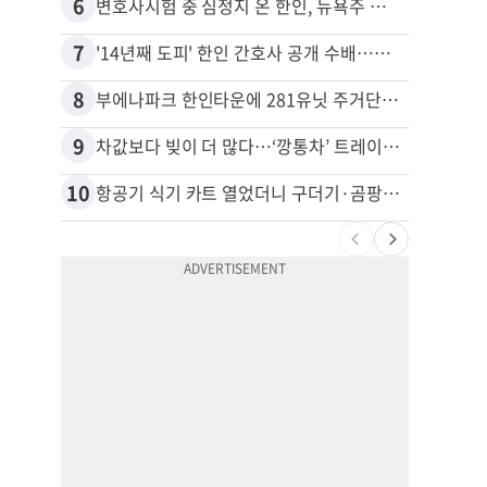
6
16
변호사시험 중 심정지 온 한인, 뉴욕주 제소
7
17
'14년째 도피' 한인 간호사 공개 수배…메디케어 사기 유죄
8
18
부에나파크 한인타운에 281유닛 주거단지 들어선다
9
19
차값보다 빚이 더 많다…‘깡통차’ 트레이드인 급증
10
20
항공기 식기 카트 열었더니 구더기·곰팡이…LAX 기내식 업체 논란