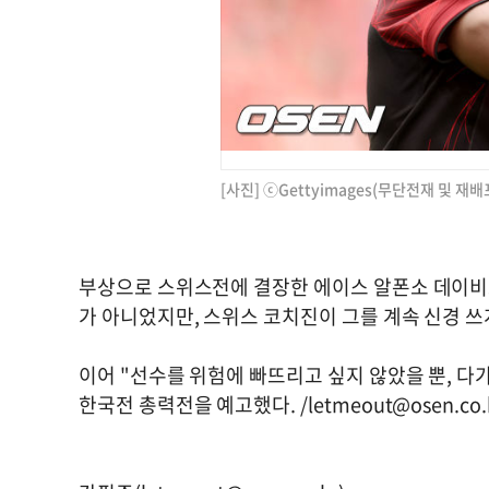
[사진] ⓒGettyimages(무단전재 및 재배
부상으로 스위스전에 결장한 에이스 알폰소 데이비스
가 아니었지만, 스위스 코치진이 그를 계속 신경 쓰
이어 "선수를 위험에 빠뜨리고 싶지 않았을 뿐, 다
한국전 총력전을 예고했다. /
letmeout@osen.co.