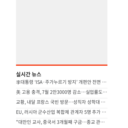
실시간 뉴스
李대통령 ‘ISA·주가누르기 방지’ 개편안 전면 재검토 지시
美 고용 충격, 7월 2만3000명 감소…실업률도 감소해 엇갈린 신호
교황, 내달 프랑스 국빈 방문…성직자 성학대 피해자 만난다
EU, 러시아 군수산업 복합체 관계자 5명 추가 제재
"대만인 교사, 중국서 3개월째 구금…종교 관련 가능성"