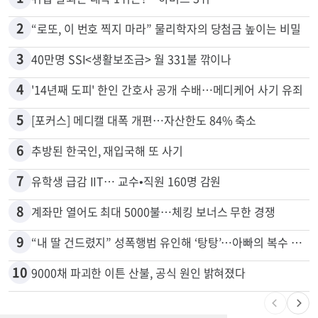
많이 본 뉴스
전체
로컬
1
취업 잘되는 대학 1위는?…하버드 3위
2
“로또, 이 번호 찍지 마라” 물리학자의 당첨금 높이는 비밀
3
40만명 SSI<생활보조금> 월 331불 깎이나
4
'14년째 도피' 한인 간호사 공개 수배…메디케어 사기 유죄
5
[포커스] 메디캘 대폭 개편…자산한도 84% 축소
6
추방된 한국인, 재입국해 또 사기
7
유학생 급감 IIT… 교수•직원 160명 감원
8
계좌만 열어도 최대 5000불…체킹 보너스 무한 경쟁
9
“내 딸 건드렸지” 성폭행범 유인해 ‘탕탕’…아빠의 복수 결말
10
9000채 파괴한 이튼 산불, 공식 원인 밝혀졌다