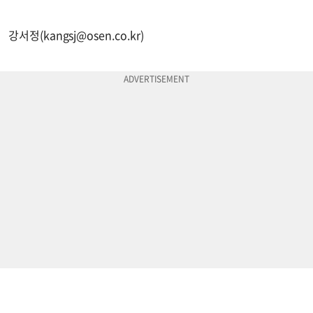
강서정(
kangsj@osen.co.kr
)