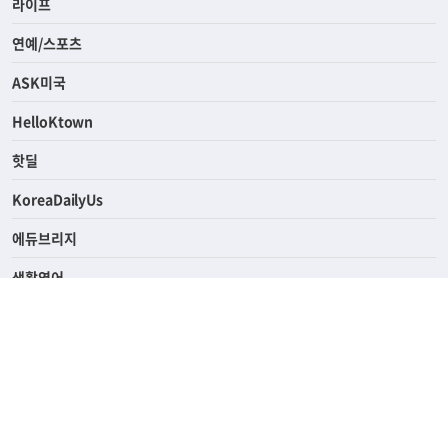
경제
라이프
연예/스포츠
ASK미국
HelloKtown
핫딜
KoreaDailyUs
에듀브리지
생활영어
업소록
의료관광
해피빌리지