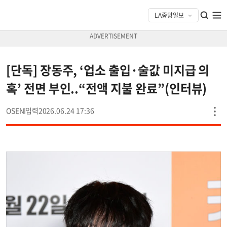
[단독] 장동주, ‘업소 출입·술값 미지급 의
혹’ 전면 부인..“전액 지불 완료”(인터뷰)
OSEN
2026.06.24 17:36