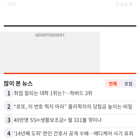
많이 본 뉴스
전체
로컬
1
취업 잘되는 대학 1위는?…하버드 3위
2
“로또, 이 번호 찍지 마라” 물리학자의 당첨금 높이는 비밀
3
40만명 SSI<생활보조금> 월 331불 깎이나