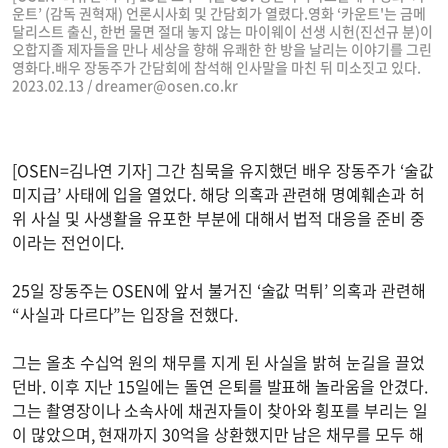
운트’ (감독 권혁재) 언론시사회 및 간담회가 열렸다.영화 ‘카운트'는 금메
달리스트 출신, 한번 물면 절대 놓지 않는 마이웨이 선생 시헌(진선규 분)이
오합지졸 제자들을 만나 세상을 향해 유쾌한 한 방을 날리는 이야기를 그린
영화다.배우 장동주가 간담회에 참석해 인사말을 마친 뒤 미소짓고 있다.
2023.02.13 /
dreamer@osen.co.kr
[OSEN=김나연 기자] 그간 침묵을 유지했던 배우 장동주가 ‘술값
미지급’ 사태에 입을 열었다. 해당 의혹과 관련해 명예훼손과 허
위 사실 및 사생활을 유포한 부분에 대해서 법적 대응을 준비 중
이라는 전언이다.
25일 장동주는 OSEN에 앞서 불거진 ‘술값 먹튀’ 의혹과 관련해
“사실과 다르다”는 입장을 전했다.
그는 올초 수십억 원의 채무를 지게 된 사실을 밝혀 눈길을 끌었
던바. 이후 지난 15일에는 돌연 은퇴를 발표해 놀라움을 안겼다.
그는 촬영장이나 소속사에 채권자들이 찾아와 횡포를 부리는 일
이 많았으며, 현재까지 30억을 상환했지만 남은 채무를 모두 해