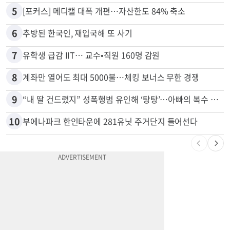
4
'14년째 도피' 한인 간호사 공개 수배…메디케어 사기 유죄
5
[포커스] 메디캘 대폭 개편…자산한도 84% 축소
6
추방된 한국인, 재입국해 또 사기
7
유학생 급감 IIT… 교수•직원 160명 감원
8
계좌만 열어도 최대 5000불…체킹 보너스 무한 경쟁
9
“내 딸 건드렸지” 성폭행범 유인해 ‘탕탕’…아빠의 복수 결말
10
부에나파크 한인타운에 281유닛 주거단지 들어선다