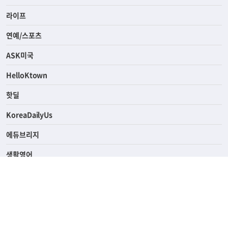
사회
경제
라이프
연예/스포츠
ASK미국
HelloKtown
핫딜
KoreaDailyUs
에듀브리지
생활영어
업소록
의료관광