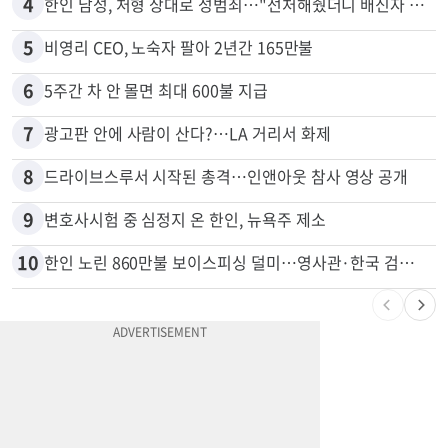
3
서류 하나만 빠져도 영주권·비자 거부…심사관 재량권 대폭 확대
4
한인 남성, 처형 상대로 성범죄…"선처해줬더니 배신자 취급"
5
비영리 CEO, 노숙자 팔아 2년간 165만불
6
5주간 차 안 몰면 최대 600불 지급
7
광고판 안에 사람이 산다?…LA 거리서 화제
8
드라이브스루서 시작된 총격…인앤아웃 참사 영상 공개
9
변호사시험 중 심정지 온 한인, 뉴욕주 제소
10
한인 노린 860만불 보이스피싱 덜미…영사관·한국 검찰 사칭