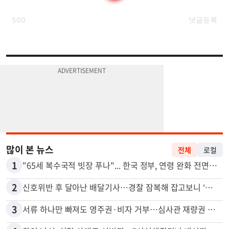
많이 본 뉴스
전체
로컬
1
"65세 복수국적 빗장 푸나"... 한국 정부, 연령 완화 전면 추진
2
신호위반 후 달아난 배달기사…경찰 잠복해 잡고보니 ‘반전’