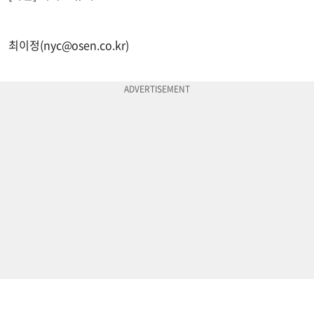
최이정(
nyc@osen.co.kr
)