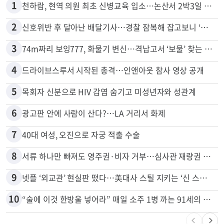
많이 본 뉴스
전체
로컬
1
천하람, 현역 의원 최초 신병교육 입소…논산서 2박3일 생활
2
신호위반 후 달아난 배달기사…경찰 잠복해 잡고보니 ‘반전’
3
74m짜리 보잉777, 화물기 변신…격납고서 ‘보물’ 찾는 인천공항
4
드라이브스루서 시작된 총격…인앤아웃 참사 영상 공개
5
목회자 신분으로 HIV 감염 숨기고 미성년자와 성관계
6
광고판 안에 사람이 산다?…LA 거리서 화제
7
40대 여성, 오진으로 자궁 적출 수술
8
서류 하나만 빠져도 영주권·비자 거부…심사관 재량권 대폭 확대
9
넷플 ‘외교관’ 현실판 떴다…美대사 스틸 지키는 ‘신 스틸러’
10
“술에 이것 한방울 넣어라” 매일 소주 1병 까는 91세의 철칙