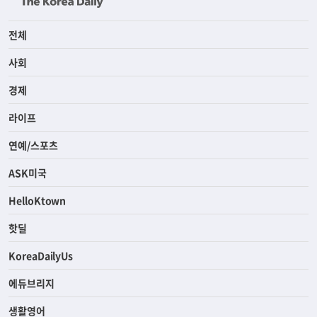
전체
사회
경제
라이프
연예/스포츠
ASK미국
HelloKtown
핫딜
KoreaDailyUs