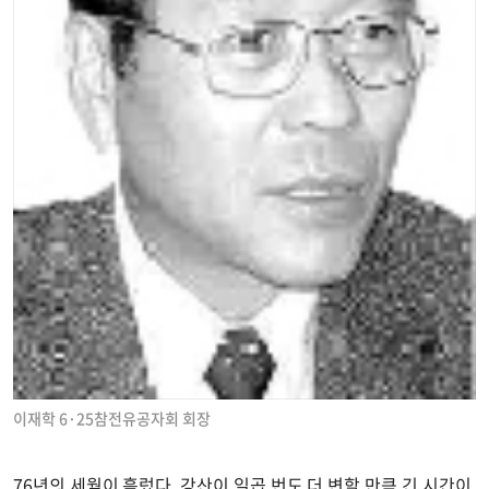
이재학 6·25참전유공자회 회장
76년의 세월이 흘렀다. 강산이 일곱 번도 더 변할 만큼 긴 시간이