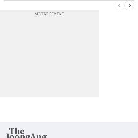
10
"65세 복수국적 빗장 푸나"... 한국 정부, 연령 완화 전면 추진