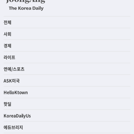
전체
사회
경제
라이프
연예/스포츠
ASK미국
HelloKtown
핫딜
KoreaDailyUs