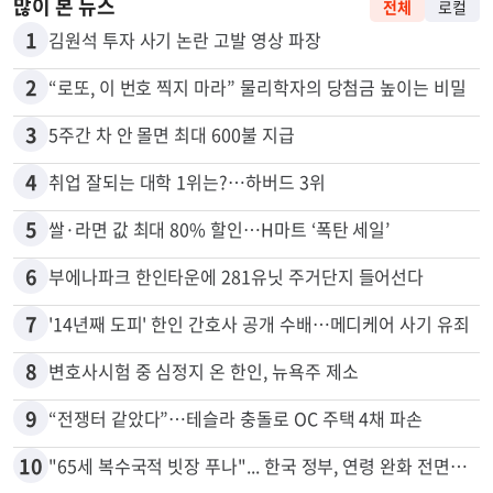
많이 본 뉴스
전체
로컬
1
김원석 투자 사기 논란 고발 영상 파장
2
“로또, 이 번호 찍지 마라” 물리학자의 당첨금 높이는 비밀
3
5주간 차 안 몰면 최대 600불 지급
4
취업 잘되는 대학 1위는?…하버드 3위
5
쌀·라면 값 최대 80% 할인…H마트 ‘폭탄 세일’
6
부에나파크 한인타운에 281유닛 주거단지 들어선다
7
'14년째 도피' 한인 간호사 공개 수배…메디케어 사기 유죄
8
변호사시험 중 심정지 온 한인, 뉴욕주 제소
9
“전쟁터 같았다”…테슬라 충돌로 OC 주택 4채 파손