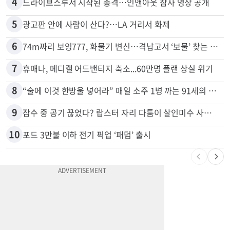
3
40대 여성, 오진으로 자궁 적출 수술
4
드라이브스루서 시작된 총격…인앤아웃 참사 영상 공개
5
광고판 안에 사람이 산다?…LA 거리서 화제
6
74m짜리 보잉777, 화물기 변신…격납고서 ‘보물’ 찾는 인천공항
7
휴매나, 메디캘 어드밴티지 축소...60만명 플랜 상실 위기
8
“술에 이것 한방울 넣어라” 매일 소주 1병 까는 91세의 철칙
9
잠수 중 공기 끊었다? 랍스터 자리 다툼이 살인미수 사건으로
10
포드 3만불 이하 전기 픽업 ‘패덤’ 출시