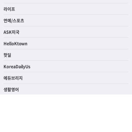
사회
경제
라이프
연예/스포츠
ASK미국
HelloKtown
핫딜
KoreaDailyUs
에듀브리지
생활영어
업소록
의료관광