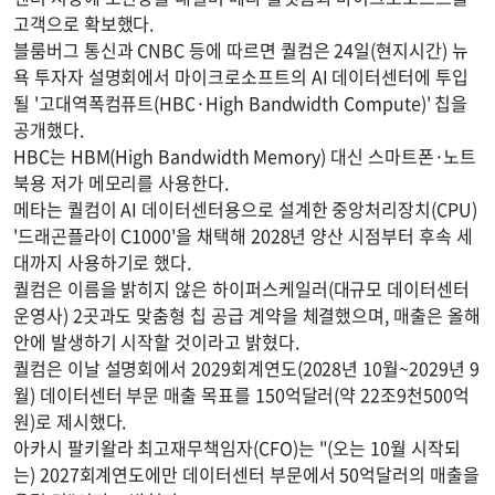
고객으로 확보했다.
블룸버그 통신과 CNBC 등에 따르면 퀄컴은 24일(현지시간) 뉴
욕 투자자 설명회에서 마이크로소프트의 AI 데이터센터에 투입
될 '고대역폭컴퓨트(HBC·High Bandwidth Compute)' 칩을
공개했다.
HBC는 HBM(High Bandwidth Memory) 대신 스마트폰·노트
북용 저가 메모리를 사용한다.
메타는 퀄컴이 AI 데이터센터용으로 설계한 중앙처리장치(CPU)
'드래곤플라이 C1000'을 채택해 2028년 양산 시점부터 후속 세
대까지 사용하기로 했다.
퀄컴은 이름을 밝히지 않은 하이퍼스케일러(대규모 데이터센터
운영사) 2곳과도 맞춤형 칩 공급 계약을 체결했으며, 매출은 올해
안에 발생하기 시작할 것이라고 밝혔다.
퀄컴은 이날 설명회에서 2029회계연도(2028년 10월~2029년 9
월) 데이터센터 부문 매출 목표를 150억달러(약 22조9천500억
원)로 제시했다.
아카시 팔키왈라 최고재무책임자(CFO)는 "(오는 10월 시작되
는) 2027회계연도에만 데이터센터 부문에서 50억달러의 매출을