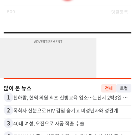
많이 본 뉴스
전체
로컬
1
천하람, 현역 의원 최초 신병교육 입소…논산서 2박3일 생활
2
목회자 신분으로 HIV 감염 숨기고 미성년자와 성관계