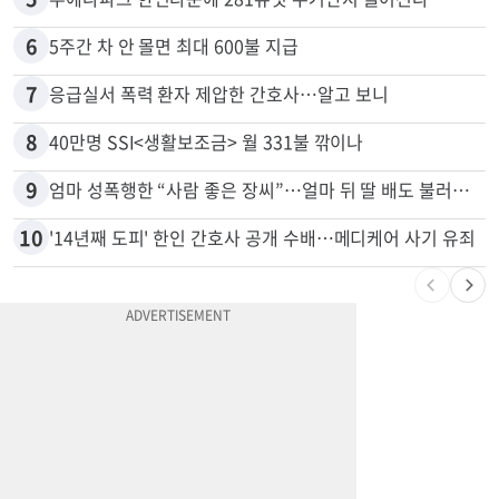
6
5주간 차 안 몰면 최대 600불 지급
7
응급실서 폭력 환자 제압한 간호사…알고 보니
8
40만명 SSI<생활보조금> 월 331불 깎이나
9
엄마 성폭행한 “사람 좋은 장씨”…얼마 뒤 딸 배도 불러왔다
10
'14년째 도피' 한인 간호사 공개 수배…메디케어 사기 유죄