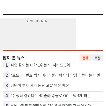
많이 본 뉴스
전체
로컬
1
취업 잘되는 대학 1위는?…하버드 3위
2
“로또, 이 번호 찍지 마라” 물리학자의 당첨금 높이는 비밀
3
김원석 투자 사기 논란 고발 영상 파장
4
“전쟁터 같았다”…테슬라 충돌로 OC 주택 4채 파손
5
부에나파크 한인타운에 281유닛 주거단지 들어선다