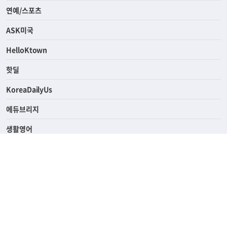
연예/스포츠
ASK미국
HelloKtown
핫딜
KoreaDailyUs
에듀브리지
생활영어
업소록
의료관광
해피빌리지
ABOUT
ADVERTISING
PRIVACY POLICY
TERMS OF SERVICE
윤리경영
고객센터
News Tips & Corrections