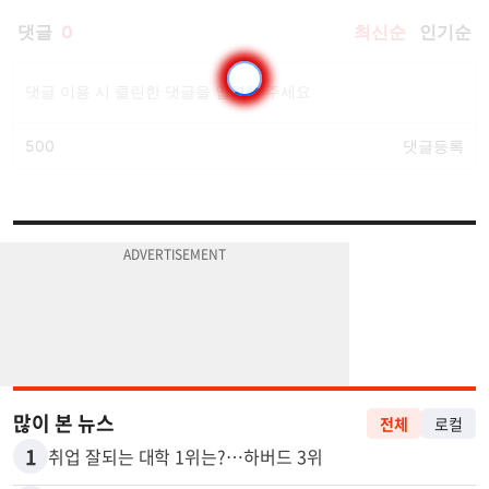
많이 본 뉴스
전체
로컬
1
취업 잘되는 대학 1위는?…하버드 3위