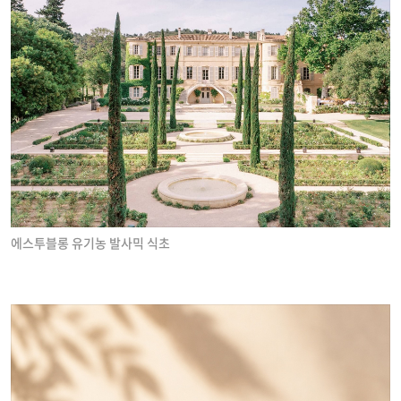
에스투블롱 유기농 발사믹 식초