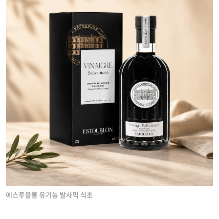
에스투블롱 유기농 발사믹 식초