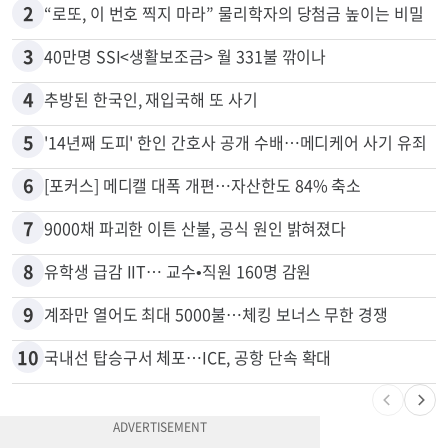
2
“로또, 이 번호 찍지 마라” 물리학자의 당첨금 높이는 비밀
3
40만명 SSI<생활보조금> 월 331불 깎이나
4
추방된 한국인, 재입국해 또 사기
5
'14년째 도피' 한인 간호사 공개 수배…메디케어 사기 유죄
6
[포커스] 메디캘 대폭 개편…자산한도 84% 축소
7
9000채 파괴한 이튼 산불, 공식 원인 밝혀졌다
8
유학생 급감 IIT… 교수•직원 160명 감원
9
계좌만 열어도 최대 5000불…체킹 보너스 무한 경쟁
10
국내선 탑승구서 체포…ICE, 공항 단속 확대