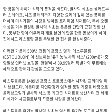
한 방울의 차이가 식탁의 품격을 바꾼다. 발사믹 식초는 샐러드부
터 스테이크, 치즈 플래터까지 다양한 요리에 깊이 있는 풍미를
더하며 미식가들의 사랑을 받아온 프리미엄 식재료다. 특히 오랜
숙성을 거쳐 완성된 발사믹 식초는 은은한 단맛과 균형 잡힌 산
미, 풍부한 향이 어우러져 재료 본연의 맛을 한층 돋보이게 하며
집에서도 레스토랑 같은 특별한 한 접시를 완성해준다.
이러한 가운데 500년 전통의 프랑스 명가 '에스투블롱
(ESTOUBLON)'이 선보이는 '유기농 발사믹 식초' (200ml)가 중
앙일보 인터넷 쇼핑몰 '핫딜'에서 39.99달러 특별가와 무료배송
혜택으로 판매돼 관심을 모으고 있다.
에스투블롱은 1489년 프랑스 프로방스에서 시작된 프리미엄 미
식 브랜드다. 아름다운 자연환경과 엄격한 품질 기준을 바탕으로
올리브오일과 발사믹 식초 등 최고급 식재료를 생산하며 전 세계
미식가와 셰프들로부터 꾸준한 사랑을 받아왔다.
에스투블롱 유기농 발사믹 식초는 엄선된 유기농 포도를 사용해