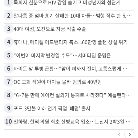
1
목회자 신분으로 HIV 감염 숨기고 미성년자와 성관계
2
말다툼 중 엄마 흉기 살해한 10대 아들…범행 직후 한 짓 충격
3
40대 여성, 오진으로 자궁 적출 수술
4
휴매나, 메디캘 어드밴티지 축소...60만명 플랜 상실 위기
5
“이번이 마지막 변경일 수도”…서머타임 운명은
6
바이든 암 투병 근황…“암이 뼈까지 전이, 고통스럽게 투병 중”
7
OC 교회 직원이 아이들 몰카 혐의로 40년형
8
“6~7분 만에 에어컨 실외기 통째로 사라졌다” 애틀랜타서 실외기 도난 급증
9
포드 3만불 이하 전기 픽업 ‘패덤’ 출시
10
천하람, 현역 의원 최초 신병교육 입소…논산서 2박3일 생활