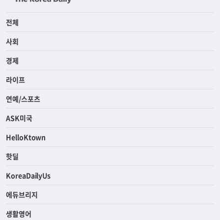
전체
사회
경제
라이프
연예/스포츠
ASK미국
HelloKtown
핫딜
KoreaDailyUs
에듀브리지
생활영어