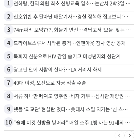
1
천하람, 현역 의원 최초 신병교육 입소…논산서 2박3일 생활
2
신호위반 후 달아난 배달기사…경찰 잠복해 잡고보니 ‘반전’
3
74m짜리 보잉777, 화물기 변신…격납고서 ‘보물’ 찾는 인천공항
4
드라이브스루서 시작된 총격…인앤아웃 참사 영상 공개
5
목회자 신분으로 HIV 감염 숨기고 미성년자와 성관계
6
광고판 안에 사람이 산다?…LA 거리서 화제
7
40대 여성, 오진으로 자궁 적출 수술
8
서류 하나만 빠져도 영주권·비자 거부…심사관 재량권 대폭 확대
9
넷플 ‘외교관’ 현실판 떴다…美대사 스틸 지키는 ‘신 스틸러’
10
“술에 이것 한방울 넣어라” 매일 소주 1병 까는 91세의 철칙