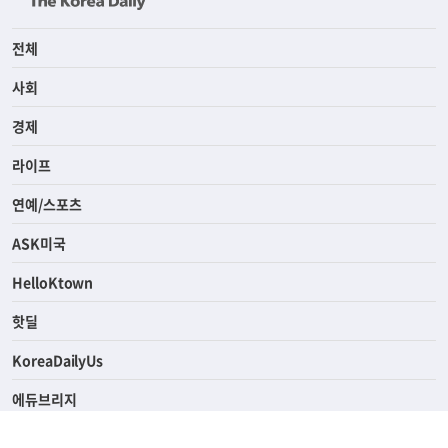
전체
사회
경제
라이프
연예/스포츠
ASK미국
HelloKtown
핫딜
KoreaDailyUs
에듀브리지
생활영어