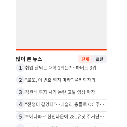
많이 본 뉴스
전체
로컬
1
11
취업 잘되는 대학 1위는?…하버드 3위
2
12
“로또, 이 번호 찍지 마라” 물리학자의 당첨금 높이는 비밀
3
13
김원석 투자 사기 논란 고발 영상 파장
4
14
“전쟁터 같았다”…테슬라 충돌로 OC 주택 4채 파손
5
15
부에나파크 한인타운에 281유닛 주거단지 들어선다