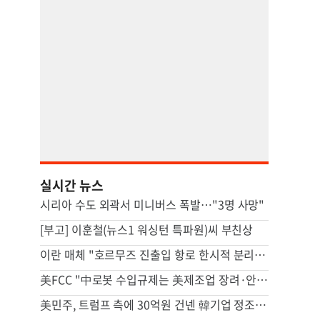
실시간 뉴스
시리아 수도 외곽서 미니버스 폭발…"3명 사망"
[부고] 이훈철(뉴스1 워싱턴 특파원)씨 부친상
이란 매체 "호르무즈 진출입 항로 한시적 분리…이후엔 중앙항로만"
美FCC "中로봇 수입규제는 美제조업 장려·안보위험 대응 목적"
美민주, 트럼프 측에 30억원 건넨 韓기업 정조준…"잠재적 뇌물"