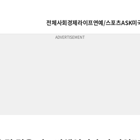
전체
사회
경제
라이프
연예/스포츠
ASK미