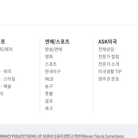
이프
연예/스포츠
ASK미국
프/레저
방송/연예
전체상담
영화
전문가 칼럼
스포츠
전문가 소개
· 취미
한국야구
미국생활 TIP
 · 스타일
MLB
영주권 문호
· 예술
농구
어
풋볼
골프
축구
RIVACY POLICY
TERMS OF SERVICE
윤리경영
고객센터
News Tips & Corrections