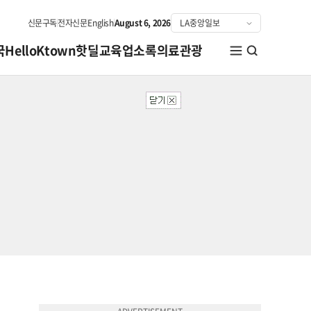
신문구독
전자신문
English
August 6, 2026
국
HelloKtown
핫딜
교육
업소록
의료관광