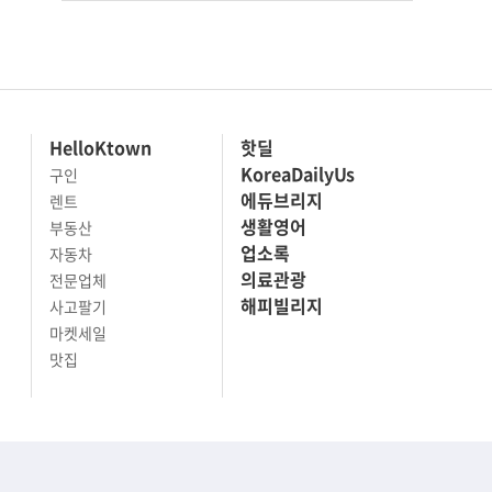
HelloKtown
핫딜
KoreaDailyUs
구인
에듀브리지
렌트
생활영어
부동산
업소록
자동차
의료관광
전문업체
해피빌리지
사고팔기
마켓세일
맛집