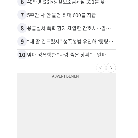
6
16
40만명 SSI<생활보조금> 월 331불 깎이나
7
17
5주간 차 안 몰면 최대 600불 지급
8
18
응급실서 폭력 환자 제압한 간호사…알고 보니
유학생
9
19
“내 딸 건드렸지” 성폭행범 유인해 ‘탕탕’…아빠의 복수 결말
10
20
엄마 성폭행한 “사람 좋은 장씨”…얼마 뒤 딸 배도 불러왔다
추방된