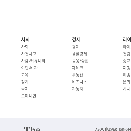
사회
경제
라
사회
경제
라이
사건사고
생활경제
건강
사람/커뮤니티
금융/증권
종교
이민/비자
재테크
여행 
교육
부동산
리빙
정치
비즈니스
문화 
국제
자동차
시니
오피니언
ABOUT
ADVERTISING
P