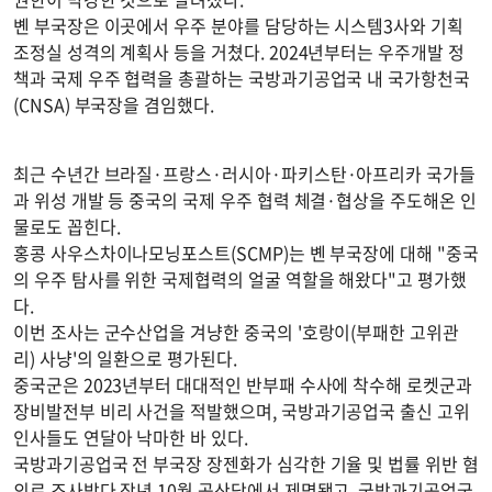
볜 부국장은 이곳에서 우주 분야를 담당하는 시스템3사와 기획
조정실 성격의 계획사 등을 거쳤다. 2024년부터는 우주개발 정
책과 국제 우주 협력을 총괄하는 국방과기공업국 내 국가항천국
(CNSA) 부국장을 겸임했다.
최근 수년간 브라질·프랑스·러시아·파키스탄·아프리카 국가들
과 위성 개발 등 중국의 국제 우주 협력 체결·협상을 주도해온 인
물로도 꼽힌다.
홍콩 사우스차이나모닝포스트(SCMP)는 볜 부국장에 대해 "중국
의 우주 탐사를 위한 국제협력의 얼굴 역할을 해왔다"고 평가했
다.
이번 조사는 군수산업을 겨냥한 중국의 '호랑이(부패한 고위관
리) 사냥'의 일환으로 평가된다.
중국군은 2023년부터 대대적인 반부패 수사에 착수해 로켓군과
장비발전부 비리 사건을 적발했으며, 국방과기공업국 출신 고위
인사들도 연달아 낙마한 바 있다.
국방과기공업국 전 부국장 장젠화가 심각한 기율 및 법률 위반 혐
의로 조사받다 작년 10월 공산당에서 제명됐고, 국방과기공업국