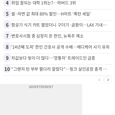
3
김원석 투자 사기 논란 고발 영상 파장
4
취업 잘되는 대학 1위는?…하버드 3위
5
쌀·라면 값 최대 80% 할인…H마트 ‘폭탄 세일’
6
항공기 식기 카트 열었더니 구더기·곰팡이…LAX 기내식 업체 논란
7
변호사시험 중 심정지 온 한인, 뉴욕주 제소
8
'14년째 도피' 한인 간호사 공개 수배…메디케어 사기 유죄
9
차값보다 빚이 더 많다…‘깡통차’ 트레이드인 급증
10
“그랜저 탄 부부 팔다리 잘랐다”…핑크 살인공장 충격 실체