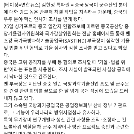
(베이징=연합뉴스) 김현정 특파원 = 중국 당국이 군수산업 분야
에 대한 강도 높은 반부패 척결 작업을 지속하는 가운데, 중국의
우주 분야 핵심 인사가 조사를 받게 됐다.
25일 싱가포르의 중국 일간지 연합조보에 따르면 중국공산당 중
앙기율검사위원회와 국가감찰위원회는 전날 홈페이지를 통해 볜
즈강 국가국방과학기술공업국(SASTIND) 부국장이 심각한 기율
및 법률 위반 혐의로 기율 심사와 감찰 조사를 받고 있다고 밝혔
다.
중국은 고위 공직자를 부패 등 혐의로 조사할 때 '기율·법률 위
반'이라는 표현을 사용한다. 조사 사실이 발표되면 사실상 공직에
서 낙마한 것으로 간주한다.
볜 부국장은 지난달 중순 열린 국방과학기술산업 홍보 및 군수문
화 건설 관련 회의를 끝으로 한 달 넘게 공개 석상에 모습을 드러
내지 않고 있다.
그가 소속된 국방과기공업국은 공업정보화부 산하 정부 기관으
로, 그 기능이 우리나라의 방위사업청과 유사하다.
특히 무기장비 연구개발과 생산 관련 사항을 조직·조정하는 컨
트롤타워 역할을 해 군수 계약이나 방산 프로젝트 승인과 관련한
권한이 막강한 것으로 알려졌다.