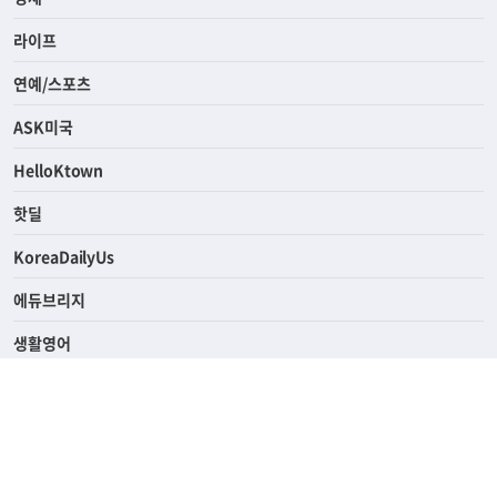
사회
경제
라이프
연예/스포츠
ASK미국
HelloKtown
핫딜
KoreaDailyUs
에듀브리지
생활영어
업소록
의료관광