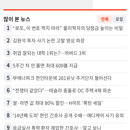
많이 본 뉴스
전체
로컬
1
“로또, 이 번호 찍지 마라” 물리학자의 당첨금 높이는 비밀
2
김원석 투자 사기 논란 고발 영상 파장
3
취업 잘되는 대학 1위는?…하버드 3위
4
5주간 차 안 몰면 최대 600불 지급
5
부에나파크 한인타운에 281유닛 주거단지 들어선다
6
“전쟁터 같았다”…테슬라 충돌로 OC 주택 4채 파손
7
쌀·라면 값 최대 80% 할인…H마트 ‘폭탄 세일’
8
'14년째 도피' 한인 간호사 공개 수배…메디케어 사기 유죄
9
응급실서 폭력 환자 제압한 간호사…알고 보니