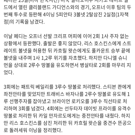
드에서 열린 클리블랜드 가디언스와의 경기, 오프너 이후 팀의 두
번째 투수로 등판해 4이닝 5피안타 3볼넷 2탈삼진 2실점(1자책
점)의 기록을 남겼다.
이날 페디는 오프너 선발 크리프 머피에 이어 2회 1사 주자 없는
상황에서 등판했다. 출발은 좋지 않았다. 리스 호스킨스에게 스트
레이트 볼넷을 허용한 뒤 카흐릴 왓슨에게도 풀카운트 승부 끝에
볼넷을 내주며 1사 1,2루 위기를 자초했다. 하지만 다니엘 슈니
먼을 상대로 2루수 땅볼을 유도하면서 병살타로 2회를 마무리 지
었다.
3회에는 패트릭 베일리를 3루수 땅볼로 처리했다. 스티븐 콴에게
좌전안타를 맞았지만 트래비스 바자나를 2루수 땅볼로 유도해 1
루 선행주자를 잡아냈고 브라이언 로키오를 3루수 직선타로 처
리하며 3회를 넘겼다. 4회에는 선두타자 데이빗 프라이를 유격수
땅볼로 처리한 뒤 카일 만자르도에게는 중전안타를 내줬다. 하지
만 리스 호스킨스를 삼진 처리한 뒤 카흐릴 왓슨을 중견수 뜬공으
로 돌려세워 이닝을 정리했다.