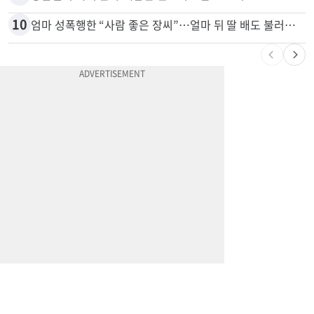
10
엄마 성폭행한 “사람 좋은 장씨”…얼마 뒤 딸 배도 불러왔다