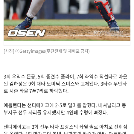
[사진] ⓒGettyimages(무단전재 및 재배포 금지)
3회 우익수 뜬공, 5회 중견수 플라이, 7회 좌익수 직선타로 아웃
된 김하성은 9회 대타 도미닉 스미스와 교체됐다. 3타수 무안타
로 시즌 타율 7푼7리로 하락했다.
애틀랜타는 샌디에이고에 2-5로 덜미를 잡혔다. 내셔널리그 동
부지구 선두 자리를 유지했지만 4연패 수렁에 빠졌다.
샌디에이고는 3회 선두 타자 프랑스의 좌월 솔로 아치로 선취점
을 올렸다. 4회 마차도의 볼넷, 보가츠의 좌중간 안타, 안두하의