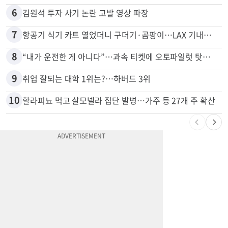
5
서류 하나만 빠져도 영주권·비자 거부…심사관 재량권 대폭 확대
6
김원석 투자 사기 논란 고발 영상 파장
7
항공기 식기 카트 열었더니 구더기·곰팡이…LAX 기내식 업체 논란
8
“내가 운전한 게 아니다”…과속 티켓에 오토파일럿 탓한 운전자
9
취업 잘되는 대학 1위는?…하버드 3위
10
할라피뇨 먹고 살모넬라 집단 발병…가주 등 27개 주 확산