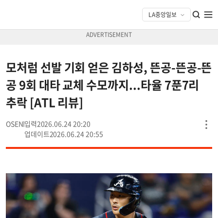
모처럼 선발 기회 얻은 김하성, 뜬공-뜬공-뜬
공 9회 대타 교체 수모까지...타율 7푼7리
추락 [ATL 리뷰]
OSEN
2026.06.24 20:20
2026.06.24 20:55