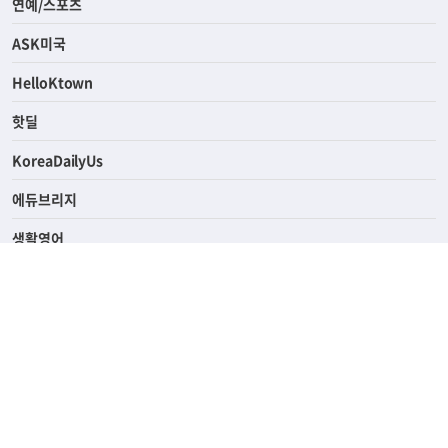
라이프
연예/스포츠
ASK미국
HelloKtown
핫딜
KoreaDailyUs
에듀브리지
생활영어
업소록
의료관광
해피빌리지
ABOUT
ADVERTISING
PRIVACY POLICY
TERMS OF SERVICE
윤리경영
고객센터