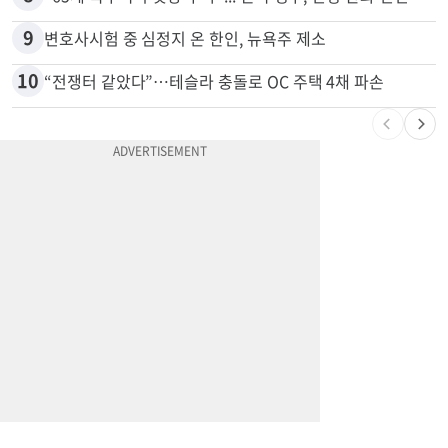
9
변호사시험 중 심정지 온 한인, 뉴욕주 제소
10
“전쟁터 같았다”…테슬라 충돌로 OC 주택 4채 파손