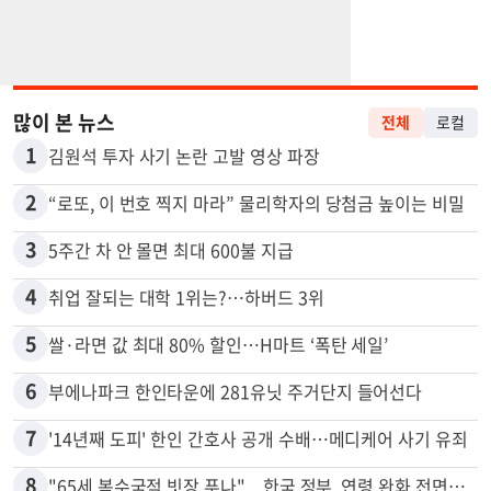
많이 본 뉴스
전체
로컬
1
김원석 투자 사기 논란 고발 영상 파장
2
“로또, 이 번호 찍지 마라” 물리학자의 당첨금 높이는 비밀
3
5주간 차 안 몰면 최대 600불 지급
4
취업 잘되는 대학 1위는?…하버드 3위
5
쌀·라면 값 최대 80% 할인…H마트 ‘폭탄 세일’
6
부에나파크 한인타운에 281유닛 주거단지 들어선다
7
'14년째 도피' 한인 간호사 공개 수배…메디케어 사기 유죄
8
"65세 복수국적 빗장 푸나"... 한국 정부, 연령 완화 전면 추진