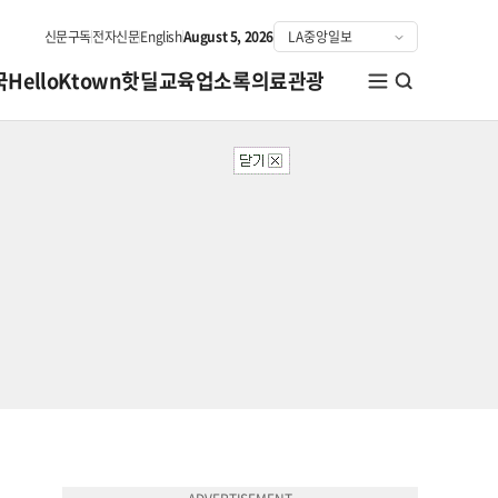
신문구독
전자신문
English
August 5, 2026
국
HelloKtown
핫딜
교육
업소록
의료관광