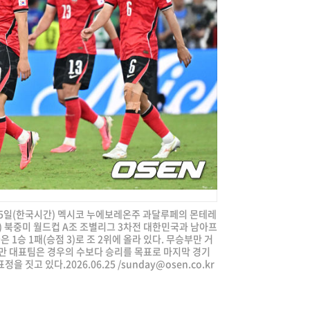
 25일(한국시간) 멕시코 누에보레온주 과달루페의 몬테레
A) 북중미 월드컵 A조 조별리그 3차전 대한민국과 남아프
1승 1패(승점 3)로 조 2위에 올라 있다. 무승부만 거
지만 대표팀은 경우의 수보다 승리를 목표로 마지막 경기
 짓고 있다.2026.06.25 /
sunday@osen.co.kr