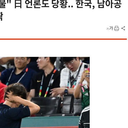
" 日 언론도 당황.. 한국, 남아공
짝