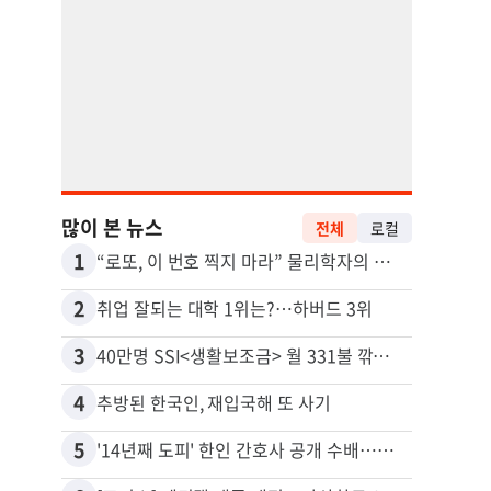
많이 본 뉴스
전체
로컬
1
11
“로또, 이 번호 찍지 마라” 물리학자의 당첨금 높이는 비밀
2
12
취업 잘되는 대학 1위는?…하버드 3위
3
13
40만명 SSI<생활보조금> 월 331불 깎이나
4
14
추방된 한국인, 재입국해 또 사기
5
15
'14년째 도피' 한인 간호사 공개 수배…메디케어 사기 유죄