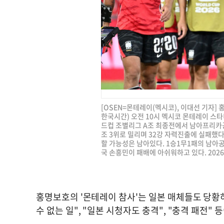
[OSEN=몬테레이(멕시코), 이대선 기자]
한국시간) 오전 10시 멕시코 몬테레이 스타디
드컵 조별리그 A조 최종전에서 남아프리카공
조 3위로 밀리며 32강 자력진출에 실패했다
할 가능성은 남아있다. 1승1무1패의 남아공
국 손흥민이 패배에 아쉬워하고 있다. 2026.0
홍명보호의 '몬테레이 참사'는 일본 매체들도 당황하
수 없는 일", "일본 시청자도 충격", "충격 패전