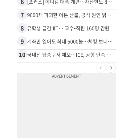
6
16
[포커스] 메디캘 대폭 개편…자산한도 84% 축소
7
17
9000채 파괴한 이튼 산불, 공식 원인 밝혀졌다
8
18
유학생 급감 IIT… 교수•직원 160명 감원
9
19
계좌만 열어도 최대 5000불…체킹 보너스 무한 경쟁
10
20
국내선 탑승구서 체포…ICE, 공항 단속 확대