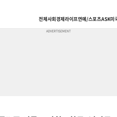
전체
사회
경제
라이프
연예/스포츠
ASK미