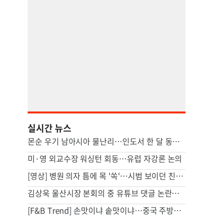
실시간 뉴스
몬순 우기 남아시아 물난리…인도서 한 달 동안 163명 사망
미·영 외교수장 워싱턴 회동…유럽 자강론 논의
[영상] 병원 의자 틈에 목 '쏙'…시범 보이던 친구마저 대참사
김상욱 울산시장 본회의 중 유튜브 댓글 논란…소통 vs 부적절
[F&B Trend] 손맛이냐 솥맛이냐…중국 주방을 점령한 조리로봇