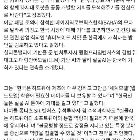
와 함께 차세대 로봇을 공동 개발할 기회를 모색해주기를 진심으
로 바란다"고 강조했다.
이날 패널 토의에 참석한 베이지역로보틱스협회(BARA)의 모다
르 알라위 의장도 한국 시장에 대해 기대를 표명하면서 인간형 로
봇 관련 산업 회의인 '휴머노이드 서밋'을 한국에서 개최하는 방
안을 검토하고 있다고 밝혔다.
실리콘밸리에 기반을 둔 벤처투자사 퀀텀프라임벤처스의 김범수
대표도 대형언어모델(LLM) 기반 AI와 달리 실물AI는 한국에 기
회가 있다는 관측을 소개했다.
그는 "한국은 하드웨어 제조에 매우 강하고 그만큼 '세계모델'(월
드모델) 학습에 필요한 데이터를 더 보유할 수 있다"며 "한국인
들은 실물 AI 분야에 기대를 걸고 있다"고 말했다.
마이클 롬니츠 SRI벤처스 수석투자자 겸 수석과학자도 "실물AI
는 하드웨어와 소프트웨어의 통합 역량이 필요하기 때문에 한국
에 유리하다"며 "불공평할 정도로 강점을 지니고 있는 특정 분야
를 중심으로 역량을 집결할 수 있을 것"이라고 전략을 제안했다.