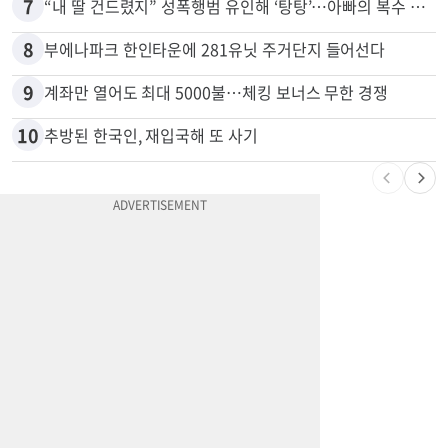
6
[포커스] 메디캘 대폭 개편…자산한도 84% 축소
7
“내 딸 건드렸지” 성폭행범 유인해 ‘탕탕’…아빠의 복수 결말
8
부에나파크 한인타운에 281유닛 주거단지 들어선다
9
계좌만 열어도 최대 5000불…체킹 보너스 무한 경쟁
10
추방된 한국인, 재입국해 또 사기