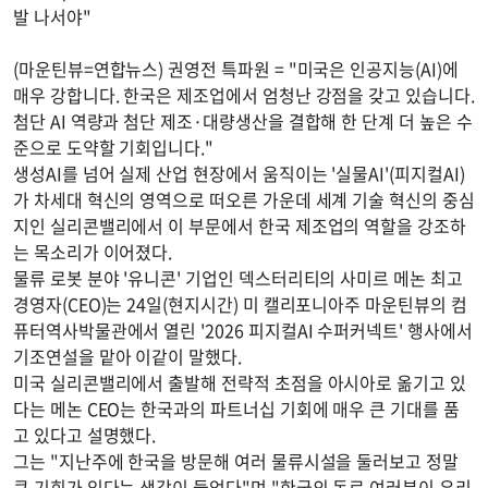
발 나서야"
(마운틴뷰=연합뉴스) 권영전 특파원 = "미국은 인공지능(AI)에
매우 강합니다. 한국은 제조업에서 엄청난 강점을 갖고 있습니다.
첨단 AI 역량과 첨단 제조·대량생산을 결합해 한 단계 더 높은 수
준으로 도약할 기회입니다."
생성AI를 넘어 실제 산업 현장에서 움직이는 '실물AI'(피지컬AI)
가 차세대 혁신의 영역으로 떠오른 가운데 세계 기술 혁신의 중심
지인 실리콘밸리에서 이 부문에서 한국 제조업의 역할을 강조하
는 목소리가 이어졌다.
물류 로봇 분야 '유니콘' 기업인 덱스터리티의 사미르 메논 최고
경영자(CEO)는 24일(현지시간) 미 캘리포니아주 마운틴뷰의 컴
퓨터역사박물관에서 열린 '2026 피지컬AI 수퍼커넥트' 행사에서
기조연설을 맡아 이같이 말했다.
미국 실리콘밸리에서 출발해 전략적 초점을 아시아로 옮기고 있
다는 메논 CEO는 한국과의 파트너십 기회에 매우 큰 기대를 품
고 있다고 설명했다.
그는 "지난주에 한국을 방문해 여러 물류시설을 둘러보고 정말
큰 기회가 있다는 생각이 들었다"며 "한국의 동료 여러분이 우리