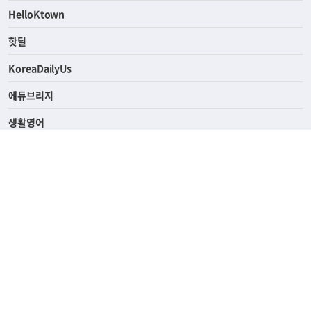
ASK미국
HelloKtown
핫딜
KoreaDailyUs
에듀브리지
생활영어
업소록
의료관광
해피빌리지
ABOUT
ADVERTISING
PRIVACY POLICY
TERMS OF SERVICE
윤리경영
고객센터
News Tips & Corrections
690 Wilshire Place Los Angeles, CA 90005
TEL. (213) 368-2500 FAX. (213) 389-6196