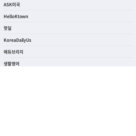
연예/스포츠
ASK미국
HelloKtown
핫딜
KoreaDailyUs
에듀브리지
생활영어
업소록
의료관광
해피빌리지
ABOUT
ADVERTISING
PRIVACY POLICY
TERMS OF SERVICE
윤리경영
고객센터
News Tips & Corrections