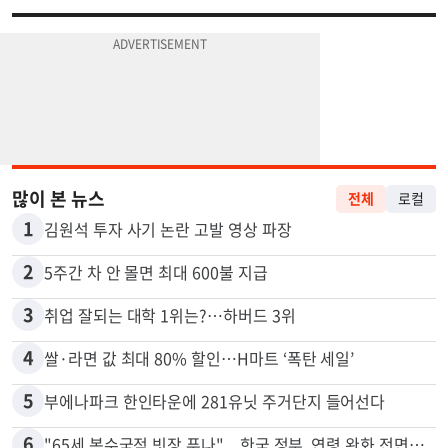
많이 본 뉴스
전체
로컬
1
김원석 투자 사기 논란 고발 영상 파장
2
5주간 차 안 몰면 최대 600불 지급
3
취업 잘되는 대학 1위는?…하버드 3위
4
쌀·라면 값 최대 80% 할인…H마트 ‘폭탄 세일’