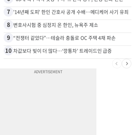
5
부에나파크 한인타운에 281유닛 주거단지 들어선다
6
"65세 복수국적 빗장 푸나"... 한국 정부, 연령 완화 전면 추진
7
'14년째 도피' 한인 간호사 공개 수배…메디케어 사기 유죄
8
변호사시험 중 심정지 온 한인, 뉴욕주 제소
9
“전쟁터 같았다”…테슬라 충돌로 OC 주택 4채 파손
10
차값보다 빚이 더 많다…‘깡통차’ 트레이드인 급증